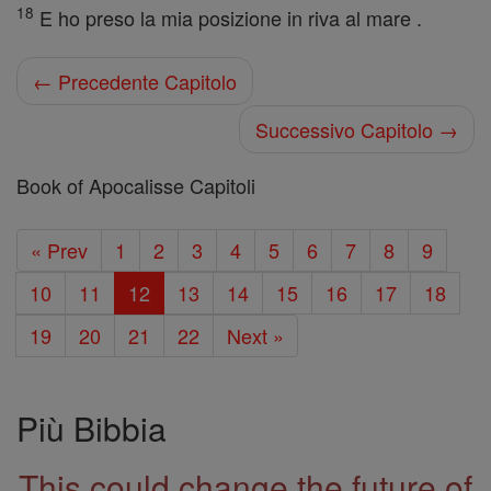
18
E ho preso la mia posizione in riva al mare .
← Precedente Capitolo
Successivo Capitolo →
Book of Apocalisse Capitoli
« Prev
1
2
3
4
5
6
7
8
9
10
11
12
13
14
15
16
17
18
19
20
21
22
Next »
Più Bibbia
This could change the future of