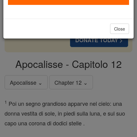
cost of a coffee — we could reach even more
families and keep this life-changing formation
free for all. Be Courageous. Be Catholic. Stand
with us today.
Close
DONATE TODAY >
Apocalisse - Capitolo 12
Apocalisse ⌄
Chapter 12 ⌄
1
Poi un segno grandioso apparve nel cielo: una
donna vestita di sole, in piedi sulla luna, e sul suo
capo una corona di dodici stelle .