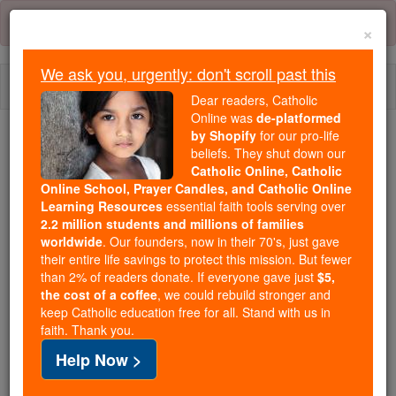
Skip
Error:
No page
to
×
content
We ask you, urgently: don't scroll past this
Togg
Dear readers, Catholic
navi
Online was
de-platformed
by Shopify
for our pro-life
beliefs. They shut down our
Because of You, 2.2 Million
Catholic Online, Catholic
Students Are Being Formed in the
Online School, Prayer Candles, and Catholic Online
Faith
Learning Resources
essential faith tools serving over
2.2 million students and millions of families
Because of generous supporters like you,
worldwide
. Our founders, now in their 70's, just gave
their entire life savings to protect this mission. But fewer
Catholic Online School has already delivered
than 2% of readers donate. If everyone gave just
$5,
free, faithful Catholic education to over 2.2
the cost of a coffee
, we could rebuild stronger and
million students across 193 countries. In an age
keep Catholic education free for all. Stand with us in
of noise and algorithms, you are helping form
faith. Thank you.
souls with truth, prayer, Scripture, and Christ.
Help Now >
If everyone who reads this gave just $5 — the