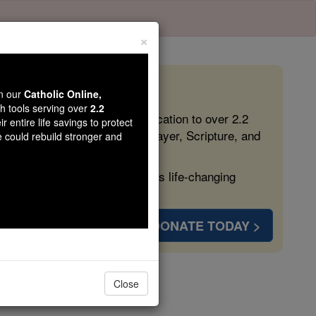
×
 in the Faith
wn our
Catholic Online,
th tools serving over
2.2
ed free, faithful Catholic education to over 2.2
r entire life savings to protect
lping form souls with truth, prayer, Scripture, and
e could rebuild stronger and
ven more families and keep this life-changing
DONATE TODAY >
olo 1
Close