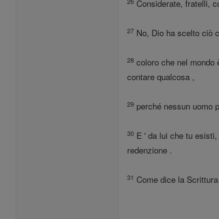
26
Considerate, fratelli, c
27
No, Dio ha scelto ciò c
28
coloro che nel mondo è i
contare qualcosa ,
29
perché nessun uomo pos
30
E ' da lui che tu esisti,
redenzione .
31
Come dice la Scrittura 