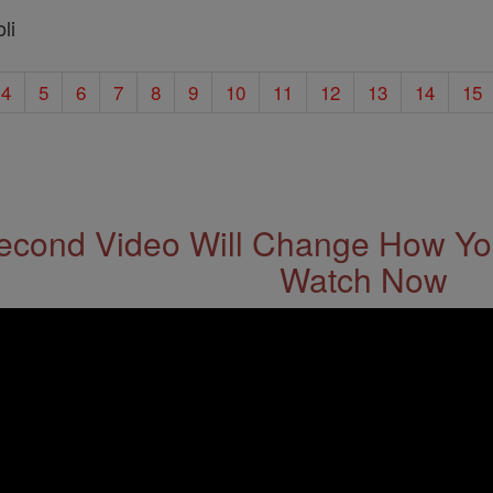
li
4
5
6
7
8
9
10
11
12
13
14
15
econd Video Will Change How You
Watch Now