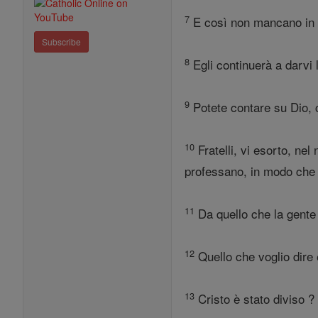
7
E così non mancano in n
Subscribe
8
Egli continuerà a darvi l
9
Potete contare su Dio, c
10
Fratelli, vi esorto, ne
professano, in modo che s
11
Da quello che la gente d
12
Quello che voglio dire è 
13
Cristo è stato diviso ? 