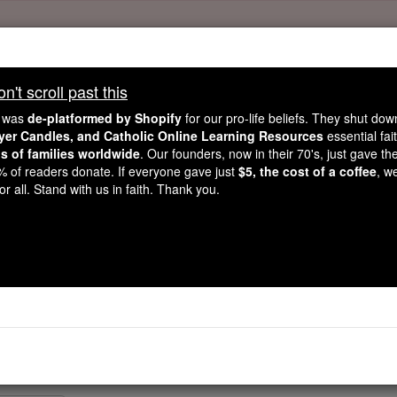
't scroll past this
, 2.2 Million Students Are Being Formed
e was
de-platformed by Shopify
for our pro-life beliefs. They shut do
ayer Candles, and Catholic Online Learning Resources
essential fai
porters like you, Catholic Online School has already deliver
ns of families worldwide
. Our founders, now in their 70's, just gave thei
 193 countries. In an age of noise and algorithms, you are he
2% of readers donate. If everyone gave just
$5, the cost of a coffee
, w
r all. Stand with us in faith. Thank you.
this gave just $5 — the cost of a coffee — we could reach e
 Be Courageous. Be Catholic. Stand with us today.
1 Corinzi - Capit