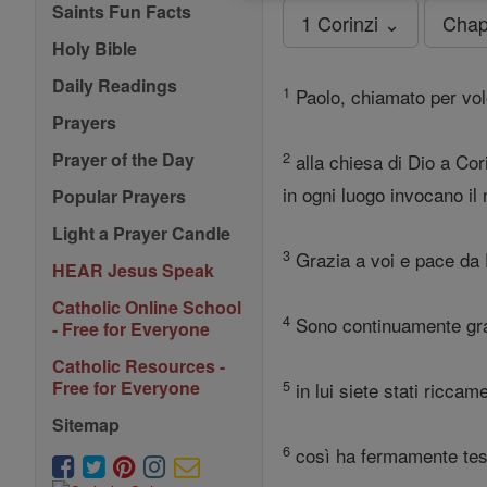
Saints Fun Facts
1 Corinzi ⌄
Chap
Holy Bible
Daily Readings
1
Paolo, chiamato per volo
Prayers
2
Prayer of the Day
alla chiesa di Dio a Cori
in ogni luogo invocano il
Popular Prayers
Light a Prayer Candle
3
Grazia a voi e pace da 
HEAR Jesus Speak
Catholic Online School
4
Sono continuamente grazi
- Free for Everyone
Catholic Resources -
5
Free for Everyone
in lui siete stati ricca
Sitemap
6
così ha fermamente test