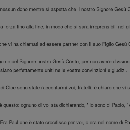
essun dono mentre si aspetta che il nostro Signore Gesù Cri
a forza fino alla fine, in modo che si sarà irreprensibili nel 
he vi ha chiamati ad essere partner con il suo Figlio Gesù C
l nome del Signore nostro Gesù Cristo, per non avere divisioni
iano perfettamente uniti nelle vostre convinzioni e giudizi.
i Cloe sono state raccontarmi voi, fratelli, è chiaro che vi s
questo: ognuno di voi sta dichiarando, ' Io sono di Paolo, ' o ' I
Era Paul che è stato crocifisso per voi, o era nel nome di Pa