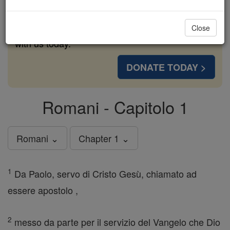
cost of a coffee — we could reach even more
families and keep this life-changing formation
Close
free for all. Be Courageous. Be Catholic. Stand
with us today.
DONATE TODAY >
Romani - Capitolo 1
Romani ⌄
Chapter 1 ⌄
1
Da Paolo, servo di Cristo Gesù, chiamato ad
essere apostolo ,
2
messo da parte per il servizio del Vangelo che Dio