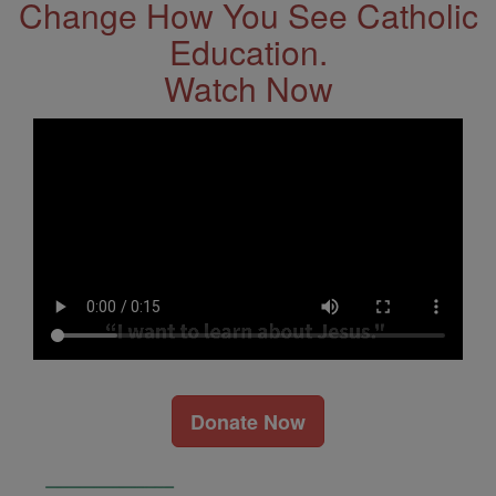
Change How You See Catholic
Education.
Watch Now
Donate Now