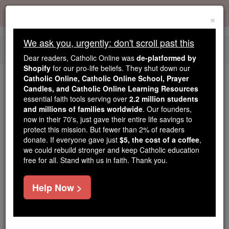
Skip
Error:
No page
to
×
content
We ask you, urgently: don't scroll past this
Togg
Dear readers, Catholic Online was
de-platformed by
navi
Shopify
for our pro-life beliefs. They shut down our
Catholic Online, Catholic Online School, Prayer
Candles, and Catholic Online Learning Resources
Because of You, 2.2 Million
essential faith tools serving over
2.2 million students
Students Are Being Formed in the
and millions of families worldwide
. Our founders,
Faith
now in their 70's, just gave their entire life savings to
protect this mission. But fewer than 2% of readers
Because of generous supporters like you,
donate. If everyone gave just
$5, the cost of a coffee
,
we could rebuild stronger and keep Catholic education
Catholic Online School has already delivered
free for all. Stand with us in faith. Thank you.
free, faithful Catholic education to over 2.2
million students across 193 countries. In an age
Help Now >
of noise and algorithms, you are helping form
souls with truth, prayer, Scripture, and Christ.
If everyone who reads this gave just $5 — the