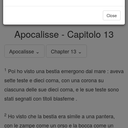
just
, we could rebuild stronger
$5, the cost of a coffee
and keep Catholic education free for all. Stand with us
Close
in faith. Thank you.
DONATE TODAY >
Apocalisse - Capitolo 13
Apocalisse ⌄
Chapter 13 ⌄
1
Poi ho visto una bestia emergono dal mare : aveva
sette teste e dieci corna, con una corona su
ciascuna delle sue dieci corna, e le sue teste sono
stati segnati con titoli blasfeme .
2
Ho visto che la bestia era simile a una pantera,
con le zampe come un orso e la bocca come un