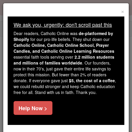
Skip
Error:
No page
to
×
content
We ask you, urgently: don't scroll past this
Togg
Dear readers, Catholic Online was
de-platformed by
navi
Shopify
for our pro-life beliefs. They shut down our
Catholic Online, Catholic Online School, Prayer
We ask you, urgently: don't scroll past this
Candles, and Catholic Online Learning Resources
essential faith tools serving over
2.2 million students
Dear readers, Catholic Online
and millions of families worldwide
. Our founders,
now in their 70's, just gave their entire life savings to
was
de-platformed by Shopify
protect this mission. But fewer than 2% of readers
for our pro-life beliefs. They
donate. If everyone gave just
$5, the cost of a coffee
,
shut down our
Catholic
we could rebuild stronger and keep Catholic education
Online, Catholic Online School, Prayer Candles, and
free for all. Stand with us in faith. Thank you.
essential faith
Catholic Online Learning Resources
tools serving over
2.2 million students and millions of
Help Now >
. Our founders, now in their 70's,
families worldwide
just gave their entire life savings to protect this mission.
But fewer than 2% of readers donate. If everyone gave