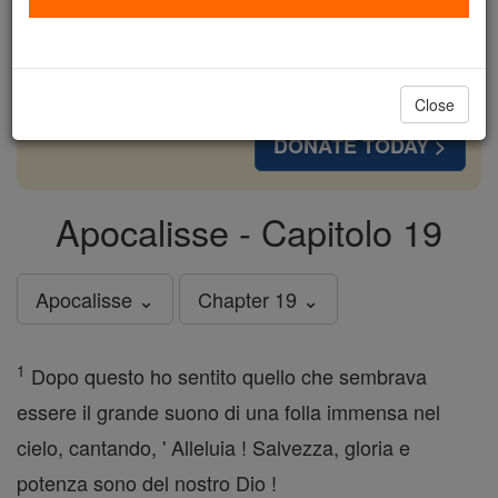
cost of a coffee — we could reach even more
families and keep this life-changing formation
free for all. Be Courageous. Be Catholic. Stand
with us today.
Close
DONATE TODAY >
Apocalisse - Capitolo 19
Apocalisse ⌄
Chapter 19 ⌄
1
Dopo questo ho sentito quello che sembrava
essere il grande suono di una folla immensa nel
cielo, cantando, ' Alleluia ! Salvezza, gloria e
potenza sono del nostro Dio !