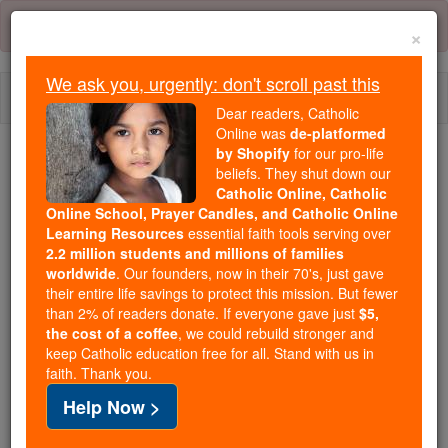
Skip
Error:
No page
to
×
content
We ask you, urgently: don't scroll past this
Togg
Dear readers, Catholic
navi
Online was
de-platformed
by Shopify
for our pro-life
beliefs. They shut down our
Because of You, 2.2 Million
Catholic Online, Catholic
Students Are Being Formed in the
Online School, Prayer Candles, and Catholic Online
Faith
Learning Resources
essential faith tools serving over
2.2 million students and millions of families
Because of generous supporters like you,
worldwide
. Our founders, now in their 70's, just gave
their entire life savings to protect this mission. But fewer
Catholic Online School has already delivered
than 2% of readers donate. If everyone gave just
$5,
free, faithful Catholic education to over 2.2
the cost of a coffee
, we could rebuild stronger and
million students across 193 countries. In an age
keep Catholic education free for all. Stand with us in
of noise and algorithms, you are helping form
faith. Thank you.
souls with truth, prayer, Scripture, and Christ.
Help Now >
If everyone who reads this gave just $5 — the