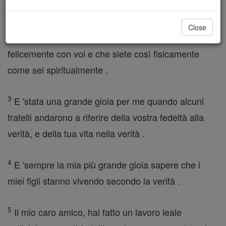
amo nella verità.
Close
2
Mio caro amico, spero che tutto sta andando
felicemente con voi e che siete così fisicamente
come sei spiritualmente .
3
E 'stata una grande gioia per me quando alcuni
fratelli andarono a riferire della vostra fedeltà alla
verità, e della tua vita nella verità .
4
E 'sempre la mia più grande gioia sapere che i
miei figli stanno vivendo secondo la verità .
5
Il mio caro amico, hai fatto un lavoro leale