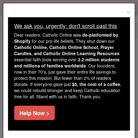
Skip
Error:
No page
to
×
content
We ask you, urgently: don't scroll past this
Togg
Dear readers, Catholic Online was
de-platformed by
navi
Shopify
for our pro-life beliefs. They shut down our
Catholic Online, Catholic Online School, Prayer
Trending:
Candles, and Catholic Online Learning Resources
essential faith tools serving over
2.2 million students
Daily Reading for Thursday, October ...
and millions of families worldwide
. Our founders,
Today's Reading
The Mysteries of the Rosary
now in their 70's, just gave their entire life savings to
protect this mission. But fewer than 2% of readers
donate. If everyone gave just
$5, the cost of a coffee
,
3 Giovanni - Capitolo 1
we could rebuild stronger and keep Catholic education
free for all. Stand with us in faith. Thank you.
3 Giovanni ⌄
Chapter 1 ⌄
Help Now >
1
Da il Vecchio : saluti al mio caro amico Gaio, che