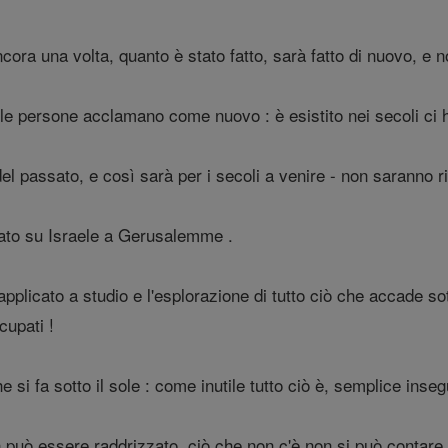
ora una volta, quanto è stato fatto, sarà fatto di nuovo, e no
le persone acclamano come nuovo : è esistito nei secoli ci 
l passato, e così sarà per i secoli a venire - non saranno ri
ato su Israele a Gerusalemme .
licato a studio e l'esplorazione di tutto ciò che accade sot
cupati !
e si fa sotto il sole : come inutile tutto ciò è, semplice insegu
 può essere raddrizzato, ciò che non c'è non si può contare 