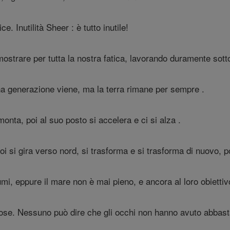
ce. Inutilità Sheer : è tutto inutile!
strare per tutta la nostra fatica, lavorando duramente sotto
 generazione viene, ma la terra rimane per sempre .
amonta, poi al suo posto si accelera e ci si alza .
i si gira verso nord, si trasforma e si trasforma di nuovo, po
umi, eppure il mare non è mai pieno, e ancora al loro obiettiv
ose. Nessuno può dire che gli occhi non hanno avuto abbasta