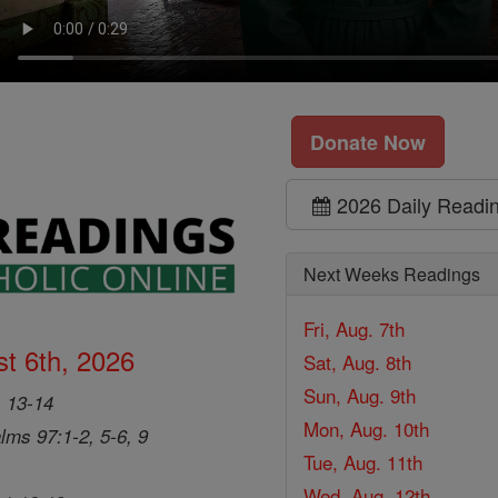
Donate Now
2026 Daily Readi
Next Weeks Readings
Fri, Aug. 7th
t 6th, 2026
Sat, Aug. 8th
Sun, Aug. 9th
, 13-14
Mon, Aug. 10th
lms 97:1-2, 5-6, 9
Tue, Aug. 11th
Wed, Aug. 12th