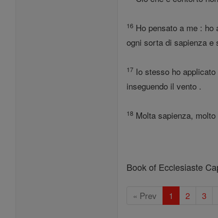
16
Ho pensato a me : ho a
ogni sorta di sapienza e 
17
Io stesso ho applicato a
inseguendo il vento .
18
Molta sapienza, molto a
Book of Ecclesiaste Cap
« Prev
1
2
3