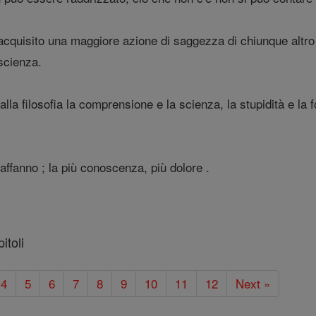
cquisito una maggiore azione di saggezza di chiunque altr
scienza.
lla filosofia la comprensione e la scienza, la stupidità e la 
ffanno ; la più conoscenza, più dolore .
itoli
4
5
6
7
8
9
10
11
12
Next »