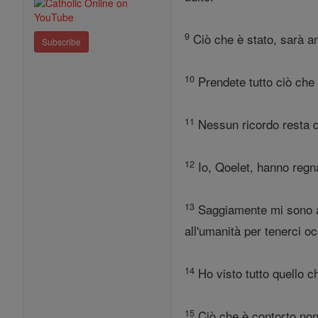
9
Ciò che è stato, sarà anc
Subscribe
10
Prendete tutto ciò che 
11
Nessun ricordo resta de
12
Io, Qoelet, hanno regn
13
Saggiamente mi sono app
all'umanità per tenerci oc
14
Ho visto tutto quello ch
15
Ciò che è contorto non