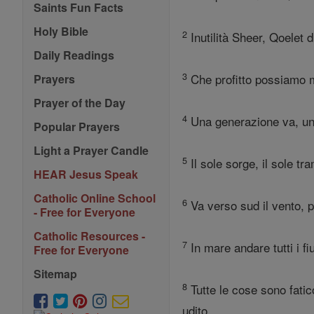
Saints Fun Facts
Holy Bible
2
Inutilità Sheer, Qoelet di
Daily Readings
3
Che profitto possiamo mo
Prayers
Prayer of the Day
4
Una generazione va, una
Popular Prayers
Light a Prayer Candle
5
Il sole sorge, il sole tr
HEAR Jesus Speak
Catholic Online School
6
Va verso sud il vento, po
- Free for Everyone
Catholic Resources -
7
In mare andare tutti i fi
Free for Everyone
Sitemap
8
Tutte le cose sono fatic
udito.