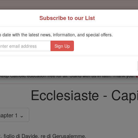
Subscribe to our List
't scroll past this
o date with the latest news, information, and special offers.
Dear readers, Catholic Online was
for our 
de-platformed by Shopify
Catholic Online School, Prayer Candles, and Catholic Online Le
. Our founders, 
million students and millions of families worldwide
this mission. But fewer than 2% of readers donate. If everyone gave ju
keep Catholic education free for all. Stand with us in faith. Thank you.
Ecclesiaste - Capi
apter 1 ⌄
 figlio di Davide, re di Gerusalemme.