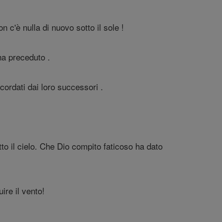
n c'è nulla di nuovo sotto il sole !
ha preceduto .
cordati dai loro successori .
to il cielo. Che Dio compito faticoso ha dato
ire il vento!
.