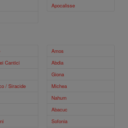
Apocalisse
e
Amos
ei Cantici
Abdia
Giona
co / Siracide
Michea
Nahum
Abacuc
ni
Sofonia