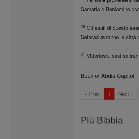
Samaria e Beniamino occ
20
Gli esuli di questo eser
Sefarad avranno le città 
21
Vittorioso, essi salira
Book of Abdia Capitoli
« Prev
1
Next »
Più Bibbia