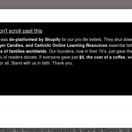
't scroll past this
't scroll past this
e was
de-platformed by Shopify
for our pro-life beliefs. They shut do
Dear readers, Catholic Online was
for our 
de-platformed by Shopify
ayer Candles, and Catholic Online Learning Resources
essential fai
ns of families worldwide
Catholic Online School, Prayer Candles, and Catholic Online Le
. Our founders, now in their 70's, just gave thei
2% of readers donate. If everyone gave just
$5, the cost of a coffee
, w
. Our founders, 
million students and millions of families worldwide
r all. Stand with us in faith. Thank you.
this mission. But fewer than 2% of readers donate. If everyone gave ju
keep Catholic education free for all. Stand with us in faith. Thank you.
Abdia - Capito
 1 ⌄
 Edom. Ho ricevuto un messaggio da parte del Signore, un ara