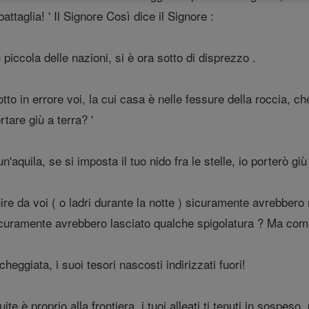
attaglia! ' Il Signore Così dice il Signore :
ù piccola delle nazioni, si è ora sotto di disprezzo .
otto in errore voi, la cui casa è nelle fessure della roccia, 
rtare giù a terra? '
quila, se si imposta il tuo nido fra le stelle, io porterò giù 
nire da voi ( o ladri durante la notte ) sicuramente avrebbe
sicuramente avrebbero lasciato qualche spigolatura ? Ma com
ggiata, i suoi tesori nascosti indirizzati fuori!
guite è proprio alla frontiera, i tuoi alleati ti tenuti in sospeso