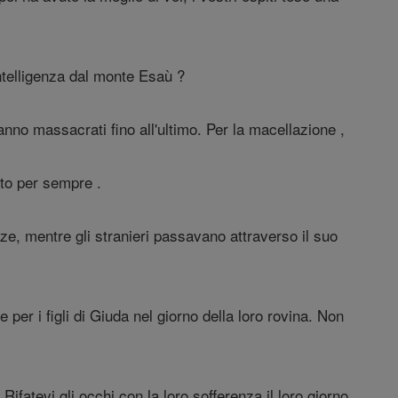
ntelligenza dal monte Esaù ?
nno massacrati fino all'ultimo. Per la macellazione ,
ato per sempre .
ezze, mentre gli stranieri passavano attraverso il suo
 per i figli di Giuda nel giorno della loro rovina. Non
Rifatevi gli occhi con la loro sofferenza il loro giorno