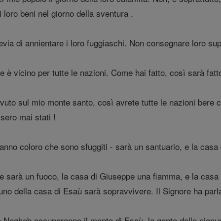
 loro beni nel giorno della sventura .
via di annientare i loro fuggiaschi. Non consegnare loro supe
e è vicino per tutte le nazioni. Come hai fatto, così sarà fatto
uto sul mio monte santo, così avrete tutte le nazioni bere
ero mai stati !
no coloro che sono sfuggiti - sarà un santuario, e la casa d
e sarà un fuoco, la casa di Giuseppe una fiamma, e la cas
no della casa di Esaù sarà sopravvivere. Il Signore ha parl
Negheb occuperanno il monte di Esaù, la gente delle pianure