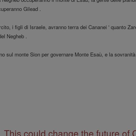
uperanno Gilead .
cito, i figli di Israele, avranno terra dei Cananei ' quanto Z
del Negheb .
nno sul monte Sion per governare Monte Esaù, e la sovranità s
This could change the future of 