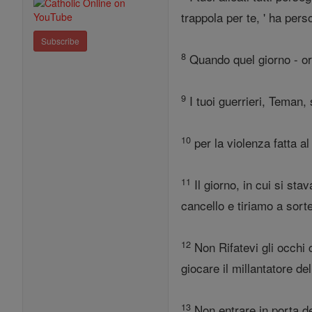
trappola per te, ' ha perso
Subscribe
8
Quando quel giorno - or
9
I tuoi guerrieri, Teman,
10
per la violenza fatta al
11
Il giorno, in cui si sta
cancello e tiriamo a sort
12
Non Rifatevi gli occhi c
giocare il millantatore de
13
Non entrare in porta del