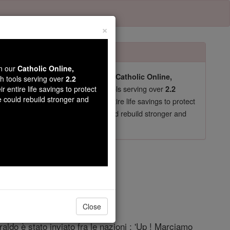
×
wn our
Catholic Online,
pro-life beliefs. They shut down our
Catholic Online,
th tools serving over
2.2
essential faith tools serving over
arning Resources
r entire life savings to protect
2.2
e could rebuild stronger and
now in their 70's, just gave their entire life savings to protect
st
, we could rebuild stronger and
$5, the cost of a coffee
DONATE TODAY >
lo 1
Close
ldo è stato inviato fra le nazioni : 'Up ! Marciamo