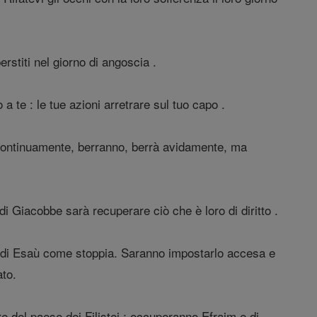
rstiti nel giorno di angoscia .
 a te : le tue azioni arretrare sul tuo capo .
 continuamente, berranno, berrà avidamente, ma
i Giacobbe sarà recuperare ciò che è loro di diritto .
a di Esaù come stoppia. Saranno impostarlo accesa e
ato.
 del paese dei Filistei ; occuperanno Efraim e di