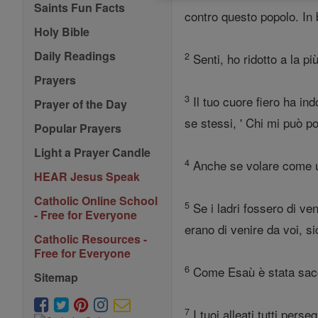
Saints Fun Facts
contro questo popolo. In b
Holy Bible
Daily Readings
2
Senti, ho ridotto a la pi
Prayers
3
Il tuo cuore fiero ha ind
Prayer of the Day
se stessi, ' Chi mi può po
Popular Prayers
Light a Prayer Candle
4
Anche se volare come un'a
HEAR Jesus Speak
Catholic Online School
5
Se i ladri fossero di ve
- Free for Everyone
erano di venire da voi, 
Catholic Resources -
Free for Everyone
6
Come Esaù è stata sacche
Sitemap
7
I tuoi alleati tutti perse