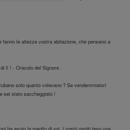
che fanno le altezze vostra abitazione, che pensano a
di lì ! - Oracolo del Signore .
ro rubano solo quanto volevano ? Se vendemmiatori
e sei stato saccheggiato !
, poi ha avuto la meglio di voi, i vostri ospiti teso una