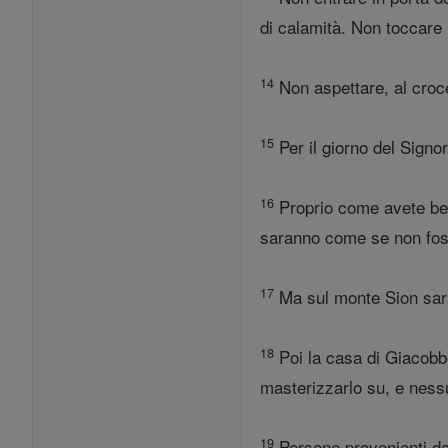
di calamità. Non toccare i
14
Non aspettare, al croce
15
Per il giorno del Signor
16
Proprio come avete bev
saranno come se non foss
17
Ma sul monte Sion saran
18
Poi la casa di Giacobb
masterizzarlo su, e nessu
19
Persone provenienti da 