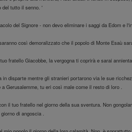
 del tutto il senno. '
acolo del Signore - non devo eliminare i saggi da Edom e l'i
 saranno così demoralizzato che il popolo di Monte Esaù sara
 tuo fratello Giacobbe, la vergogna ti coprirà e sarai annient
va in disparte mentre gli stranieri portarono via le sue ricch
e a Gerusalemme, tu eri così male come il resto di loro .
on il tuo fratello nel giorno della sua sventura. Non gongolare
l giorno di angoscia .
 mio popolo il giorno della loro calamità. Non, è soprattutto, 