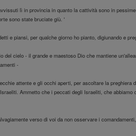
avvissuti lì in provincia in quanto la cattività sono in pess
rte sono state bruciate giù. '
ti e piansi, per qualche giorno ho pianto, digiunando e preg
Dio del cielo - il grande e maestoso Dio che mantiene un'all
amenti -
ecchie attente e gli occhi aperti, per ascoltare la preghiera d
i Israeliti. Ammetto che i peccati degli Israeliti, che abbiam
vagiamente verso di voi da non osservare i comandamenti, l