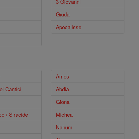
3 Giovanni
Giuda
Apocalisse
e
Amos
ei Cantici
Abdia
Giona
co / Siracide
Michea
Nahum