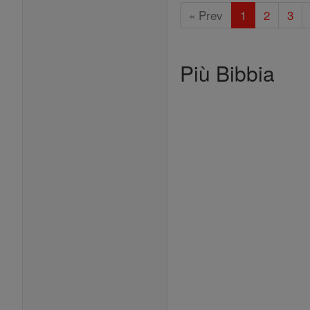
« Prev
1
2
3
Più Bibbia