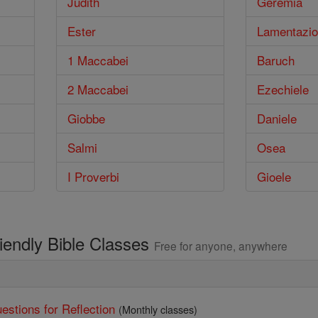
Judith
Geremia
Ester
Lamentazio
1 Maccabei
Baruch
2 Maccabei
Ezechiele
Giobbe
Daniele
Salmi
Osea
I Proverbi
Gioele
riendly Bible Classes
Free for anyone, anywhere
estions for Reflection
(Monthly classes)