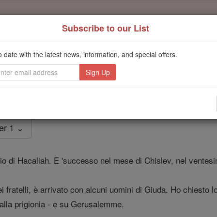
Subscribe to our List
Daily Reading for Thursday, October ...
Today's Reading
o date with the latest news, information, and special offers.
ies of the Rosary
Neemia - Capito
er 1 ⌄
io di Hacaliah. E 'successo nel mese di Chislev, nel ventesi
fratelli, è arrivato con alcuni uomini di Giuda. Ho chiesto lor
alla prigionia - e su Gerusalemme.