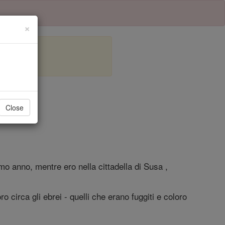
×
lo 1
Close
mo anno, mentre ero nella cittadella di Susa ,
o circa gli ebrei - quelli che erano fuggiti e coloro