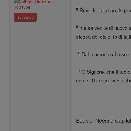
8
Ricorda, ti prego, la pr
Subscribe
9
ma se venite di nuovo a 
stessa del cielo, io di là
10
Dal momento che sono t
11
O Signore, che il tuo or
nome. Ti prego lascia ch
.
Book of Neemia Capitol