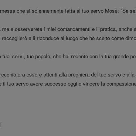
omessa che si solennemente fatta al tuo servo Mosè: "Se sei in
me e osserverete i miei comandamenti e li pratica, anche se 
 li raccoglierò e li riconduce al luogo che ho scelto come dim
uoi servi, tuo popolo, che hai redento con la tua grande po
ecchio ora essere attenti alla preghiera del tuo servo e alla
e il tuo servo avere successo oggi e vincere la compassione 
i