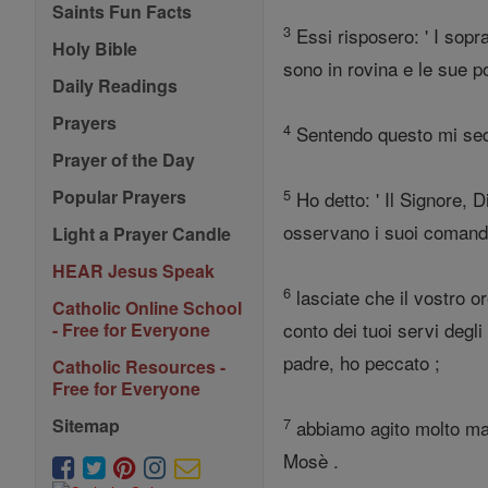
Saints Fun Facts
3
Essi risposero: ' I sopr
Holy Bible
sono in rovina e le sue po
Daily Readings
Prayers
4
Sentendo questo mi sedet
Prayer of the Day
5
Popular Prayers
Ho detto: ' Il Signore, 
osservano i suoi comand
Light a Prayer Candle
HEAR Jesus Speak
6
lasciate che il vostro or
Catholic Online School
conto dei tuoi servi degl
- Free for Everyone
padre, ho peccato ;
Catholic Resources -
Free for Everyone
7
Sitemap
abbiamo agito molto mal
Mosè .