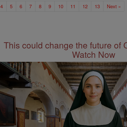
4
5
6
7
8
9
10
11
12
13
Next »
This could change the future of 
Watch Now