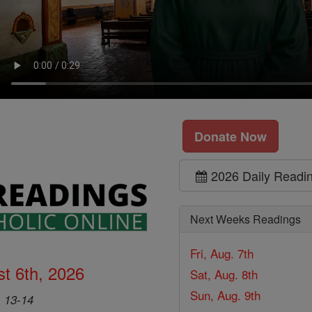
Donate Now
2026 Daily Readi
Next Weeks Readings
Fri, Aug. 7th
t 6th, 2026
Sat, Aug. 8th
Sun, Aug. 9th
, 13-14