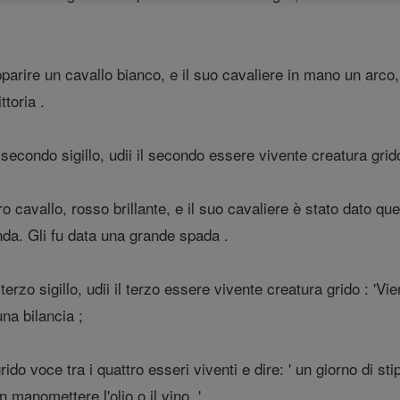
rire un cavallo bianco, e il suo cavaliere in mano un arco, g
ttoria .
secondo sigillo, udii il secondo essere vivente creatura grido 
o cavallo, rosso brillante, e il suo cavaliere è stato dato que
nda. Gli fu data una grande spada .
terzo sigillo, udii il terzo essere vivente creatura grido : 'V
na bilancia ;
ido voce tra i quattro esseri viventi e dire: ' un giorno di sti
 manomettere l'olio o il vino. '