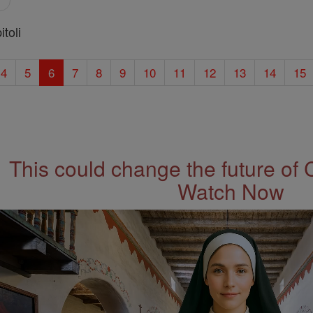
toli
4
5
6
7
8
9
10
11
12
13
14
15
This could change the future of 
Watch Now