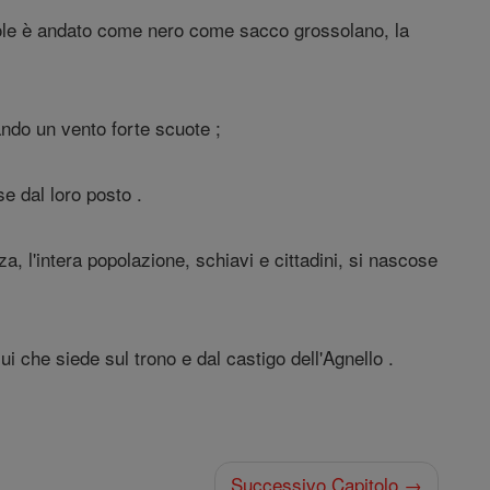
l sole è andato come nero come sacco grossolano, la
ando un vento forte scuote ;
se dal loro posto .
nza, l'intera popolazione, schiavi e cittadini, si nascose
i che siede sul trono e dal castigo dell'Agnello .
Successivo Capitolo →