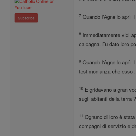
7
Quando l'Agnello aprì il 
Subscribe
8
Immediatamente vidi appa
calcagna. Fu dato loro po
9
Quando l'Agnello aprì il q
testimonianza che esso .
10
E gridavano a gran voc
sugli abitanti della terra ?
11
Ognuno di loro è stata 
compagni di servizio e de