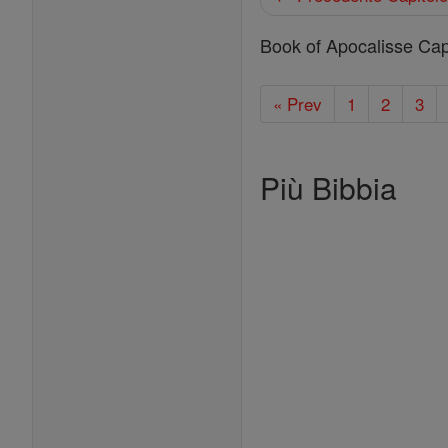
Book of Apocalisse Capi
« Prev
1
2
3
Più Bibbia