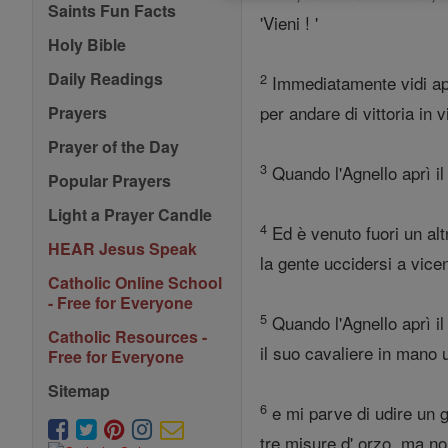
Saints Fun Facts
'Vieni ! '
Holy Bible
Daily Readings
2
Immediatamente vidi appa
per andare di vittoria in vi
Prayers
Prayer of the Day
3
Quando l'Agnello aprì il 
Popular Prayers
Light a Prayer Candle
4
Ed è venuto fuori un altr
HEAR Jesus Speak
la gente uccidersi a vice
Catholic Online School
- Free for Everyone
5
Quando l'Agnello aprì il 
Catholic Resources -
il suo cavaliere in mano u
Free for Everyone
Sitemap
6
e mi parve di udire un gr
tre misure d' orzo, ma non