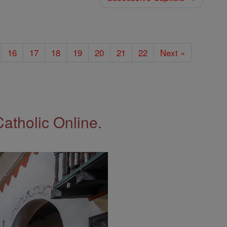
16
17
18
19
20
21
22
Next »
Catholic Online.