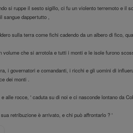
do si ruppe il sesto sigillo, ci fu un violento terremoto e i
il sangue dappertutto ,
addero sulla terra come fichi cadendo da un albero di fico, qu
un volume che si arrotola e tutti i monti e le isole furono scos
erra, i governatori e comandanti, i ricchi e gli uomini di influe
ce dei monti .
e alle rocce, ' caduta su di noi e ci nasconde lontano da Colu
 sua retribuzione è arrivato, e chi può affrontarlo ? '
o