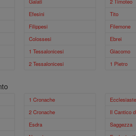
Galati
2 Timoteo
Efesini
Tito
Filippesi
Filemone
Colossesi
Ebrei
1 Tessalonicesi
Giacomo
2 Tessalonicesi
1 Pietro
nto
1 Cronache
Ecclesiast
2 Cronache
Il Cantico d
Esdra
Saggezza