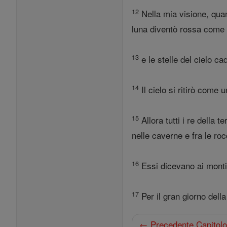
12
Nella mia visione, quan
luna diventò rossa come 
13
e le stelle del cielo c
14
Il cielo si ritirò come 
15
Allora tutti i re della t
nelle caverne e fra le roc
16
Essi dicevano ai monti 
17
Per il gran giorno della
← Precedente Capitol