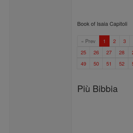
Book of Isaia Capitoli
« Prev
1
2
3
25
26
27
28
49
50
51
52
Più Bibbia