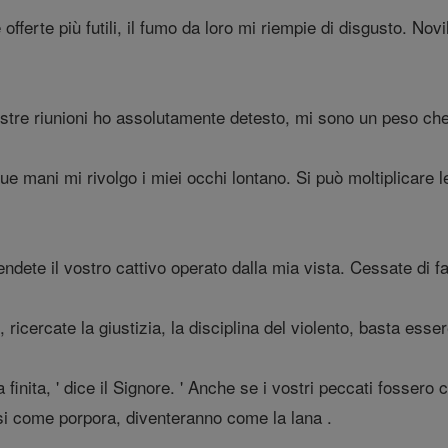
offerte più futili, il fumo da loro mi riempie di disgusto. No
vostre riunioni ho assolutamente detesto, mi sono un peso ch
ue mani mi rivolgo i miei occhi lontano. Si può moltiplicare l
endete il vostro cattivo operato dalla mia vista. Cessate di fa
 ricercate la giustizia, la disciplina del violento, basta esse
a finita, ' dice il Signore. ' Anche se i vostri peccati fosse
i come porpora, diventeranno come la lana .