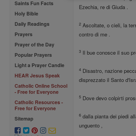
Saints Fun Facts
Ezechia, re di Giuda .
Holy Bible
Daily Readings
2
Ascoltate, o cieli, la te
contro di me .
Prayers
Prayer of the Day
3
Il bue conosce il suo pr
Popular Prayers
Light a Prayer Candle
4
Disastro, nazione peccat
HEAR Jesus Speak
disprezzato il Santo d'Isra
Catholic Online School
- Free for Everyone
5
Dove devo colpirti prossi
Catholic Resources -
Free for Everyone
6
dalla pianta dei piedi al
Sitemap
unguento ,