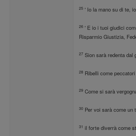
25
' Io la mano su di te, i
26
' E io i tuoi giudici co
Risparmio Giustizia, Fede
27
Sion sarà redenta dal g
28
Ribelli come peccatori 
29
Come si sarà vergognato
30
Per voi sarà come un t
31
il forte diverrà come s