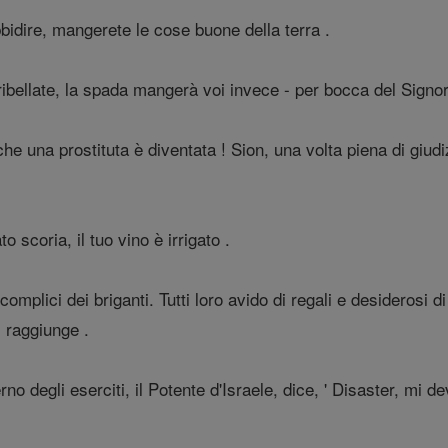
bidire, mangerete le cose buone della terra .
ribellate, la spada mangerà voi invece - per bocca del Signore
che una prostituta è diventata ! Sion, una volta piena di giu
o scoria, il tuo vino è irrigato .
 complici dei briganti. Tutti loro avido di regali e desiderosi d
 raggiunge .
erno degli eserciti, il Potente d'Israele, dice, ' Disaster, mi