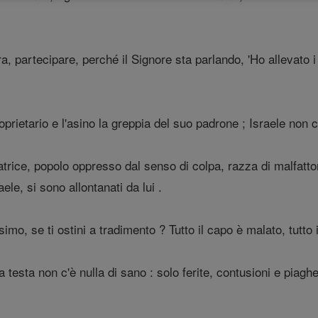
rra, partecipare, perché il Signore sta parlando, 'Ho allevato i
oprietario e l'asino la greppia del suo padrone ; Israele non 
rice, popolo oppresso dal senso di colpa, razza di malfattori
ele, si sono allontanati da lui .
mo, se ti ostini a tradimento ? Tutto il capo è malato, tutto 
la testa non c'è nulla di sano : solo ferite, contusioni e pia