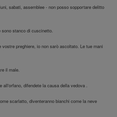
viluni, sabati, assemblee - non posso sopportare delitto
e sono stanco di cuscinetto.
e vostre preghiere, io non sarò ascoltato. Le tue mani
re il male.
re all'orfano, difendete la causa della vedova .
ro come scarlatto, diventeranno bianchi come la neve