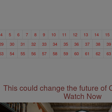
4
5
6
7
8
9
10
11
12
13
14
15
29
30
31
32
33
34
35
36
37
38
39
53
54
55
56
57
58
59
60
61
62
63
This could change the future of 
Watch Now