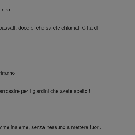
ombo .
 passati, dopo di che sarete chiamati Città di
riranno .
rrossire per i giardini che avete scelto !
;
iamme insieme, senza nessuno a mettere fuori.