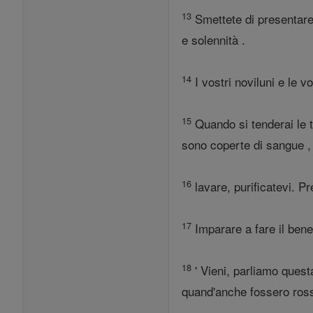
13
Smettete di presentare 
e solennità .
14
I vostri noviluni e le 
15
Quando si tenderai le t
sono coperte di sangue ,
16
lavare, purificatevi. Pr
17
Imparare a fare il bene,
18
' Vieni, parliamo quest
quand'anche fossero ross