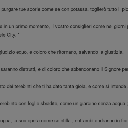
o purgare tue scorie come se con potassa, toglierò tutto il pi
me in un primo momento, il vostro consiglieri come nei giorni
le City. '
iudizio equo, e coloro che ritornano, salvando la giustizia.
saranno distrutti, e di coloro che abbandonano il Signore pe
 dei terebinti che ti ha dato tanta gioia, e come si intende a
erebinto con foglie sbiadite, come un giardino senza acqua 
toppa, la sua opera come scintilla ; entrambi andranno in f