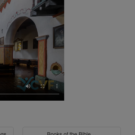
ngs
Books of the Bible ⌄