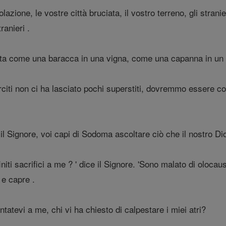
azione, le vostre città bruciata, il vostro terreno, gli stran
ranieri .
asta come una baracca in una vigna, come una capanna in un
erciti non ci ha lasciato pochi superstiti, dovremmo esse
il Signore, voi capi di Sodoma ascoltare ciò che il nostro D
initi sacrifici a me ? ' dice il Signore. 'Sono malato di olocaus
 e capre .
atevi a me, chi vi ha chiesto di calpestare i miei atri?