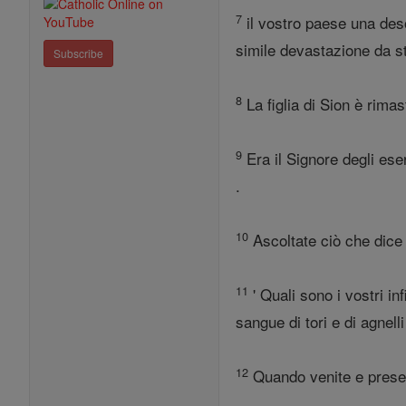
7
il vostro paese una desol
simile devastazione da st
Subscribe
8
La figlia di Sion è rim
9
Era il Signore degli es
.
10
Ascoltate ciò che dice 
11
' Quali sono i vostri inf
sangue di tori e di agnelli
12
Quando venite e present