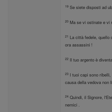
19
Se siete disposti ad ub
20
Ma se vi ostinate e vi 
21
La città fedele, quello 
ora assassini !
22
Il tuo argento è diventat
23
I tuoi capi sono ribelli,
causa della vedova non li
24
Quindi, il Signore, l'Et
nemici .