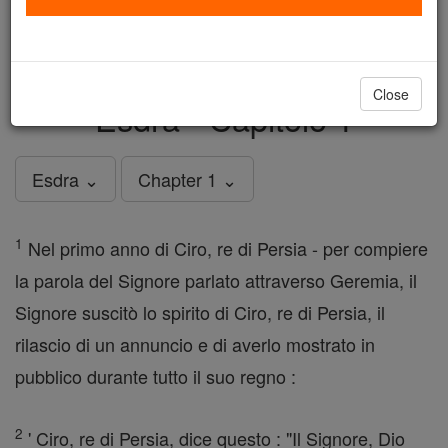
just
, we could rebuild stronger
$5, the cost of a coffee
and keep Catholic education free for all. Stand with us
in faith. Thank you.
DONATE TODAY >
Close
Esdra - Capitolo 1
Esdra ⌄
Chapter 1 ⌄
1
Nel primo anno di Ciro, re di Persia - per compiere
la parola del Signore parlato attraverso Geremia, il
Signore suscitò lo spirito di Ciro, re di Persia, il
rilascio di un annuncio e di averlo mostrato in
pubblico durante tutto il suo regno :
2
' Ciro, re di Persia, dice questo : "Il Signore, Dio