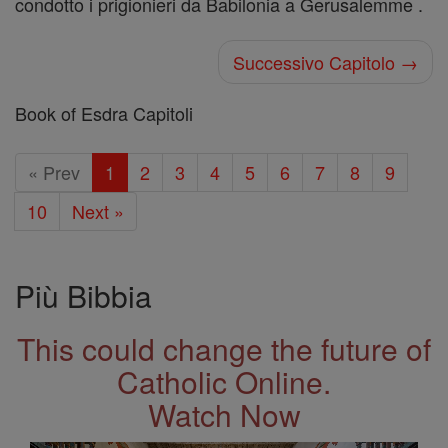
condotto i prigionieri da Babilonia a Gerusalemme .
Successivo Capitolo →
Book of Esdra Capitoli
« Prev
1
2
3
4
5
6
7
8
9
10
Next »
Più Bibbia
This could change the future of
Catholic Online.
Watch Now