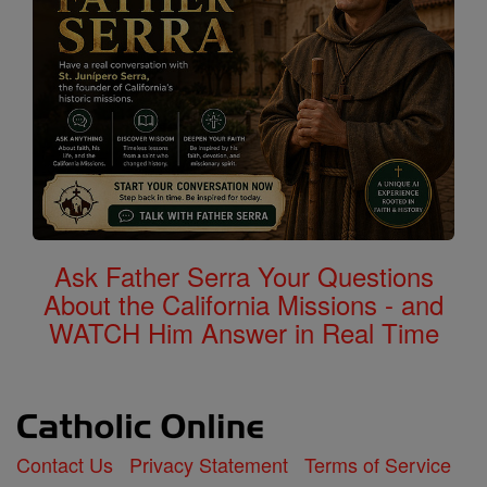
Ask Father Serra Your Questions
About the California Missions - and
WATCH Him Answer in Real Time
Contact Us
Privacy Statement
Terms of Service