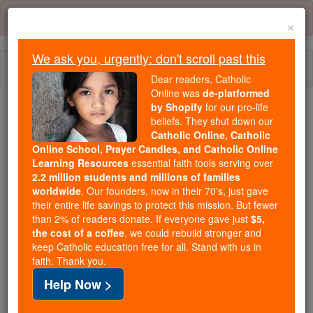
Skip
Error:
No page
to
×
content
We ask you, urgently: don't scroll past this
Togg
Dear readers, Catholic
navi
Online was
de-platformed
by Shopify
for our pro-life
We ask you, urgently: don't scroll past this
beliefs. They shut down our
Catholic Online, Catholic
Dear readers, Catholic Online
Online School, Prayer Candles, and Catholic Online
Learning Resources
essential faith tools serving over
was
de-platformed by Shopify
2.2 million students and millions of families
for our pro-life beliefs. They
worldwide
. Our founders, now in their 70's, just gave
shut down our
Catholic
their entire life savings to protect this mission. But fewer
Online, Catholic Online School, Prayer Candles, and
than 2% of readers donate. If everyone gave just
$5,
the cost of a coffee
, we could rebuild stronger and
essential faith
Catholic Online Learning Resources
keep Catholic education free for all. Stand with us in
tools serving over
2.2 million students and millions of
faith. Thank you.
. Our founders, now in their 70's,
families worldwide
Help Now >
just gave their entire life savings to protect this mission.
But fewer than 2% of readers donate. If everyone gave