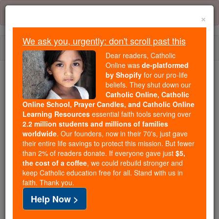
Skip
Error:
No page
to
×
content
We ask you, urgently: don't scroll past this
Togg
Dear readers, Catholic
navi
Online was
de-platformed
by Shopify
for our pro-life
beliefs. They shut down our
Because of You, 2.2 Million
Catholic Online, Catholic
Students Are Being Formed in the
Online School, Prayer Candles, and Catholic Online
Faith
Learning Resources
essential faith tools serving over
2.2 million students and millions of families
Because of generous supporters like you,
worldwide
. Our founders, now in their 70's, just gave
their entire life savings to protect this mission. But fewer
Catholic Online School has already delivered
than 2% of readers donate. If everyone gave just
$5,
free, faithful Catholic education to over 2.2
the cost of a coffee
, we could rebuild stronger and
million students across 193 countries. In an age
keep Catholic education free for all. Stand with us in
of noise and algorithms, you are helping form
faith. Thank you.
souls with truth, prayer, Scripture, and Christ.
Help Now >
If everyone who reads this gave just $5 — the