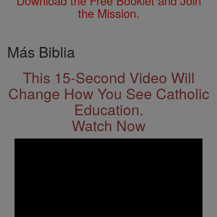
Download the Free Booklet and Join
the Mission.
Más Biblia
This 15-Second Video Will
Change How You See Catholic
Education.
Watch Now