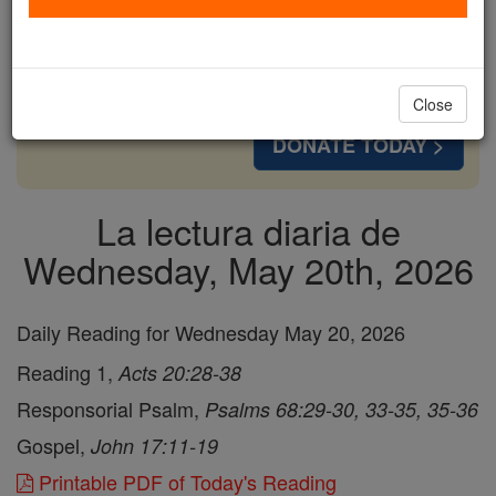
cost of a coffee — we could reach even more
families and keep this life-changing formation
free for all. Be Courageous. Be Catholic. Stand
with us today.
Close
DONATE TODAY >
La lectura diaria de
Wednesday, May 20th, 2026
Daily Reading for Wednesday May 20, 2026
Reading 1,
Acts 20:28-38
Responsorial Psalm,
Psalms 68:29-30, 33-35, 35-36
Gospel,
John 17:11-19
Printable PDF of Today's Reading