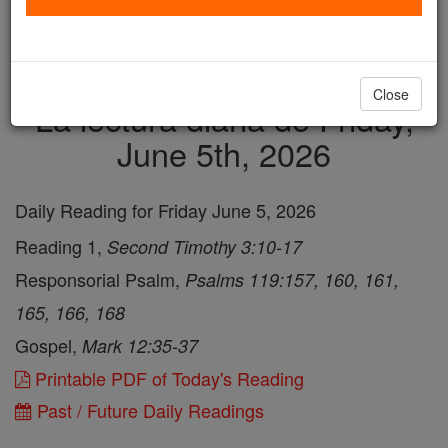
just
, we could rebuild stronger
$5, the cost of a coffee
and keep Catholic education free for all. Stand with us
in faith. Thank you.
DONATE TODAY >
Close
La lectura diaria de Friday,
June 5th, 2026
Daily Reading for Friday June 5, 2026
Reading 1,
Second Timothy 3:10-17
Responsorial Psalm,
Psalms 119:157, 160, 161,
165, 166, 168
Gospel,
Mark 12:35-37
Printable PDF of Today's Reading
Past / Future Daily Readings