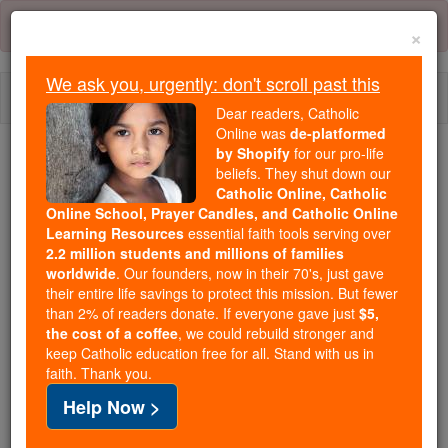
Skip
Error:
No page
to
×
content
We ask you, urgently: don't scroll past this
Togg
Dear readers, Catholic
navi
Online was
de-platformed
by Shopify
for our pro-life
We ask you, urgently: don't scroll past this
beliefs. They shut down our
Catholic Online, Catholic
Dear readers, Catholic Online
Online School, Prayer Candles, and Catholic Online
Learning Resources
essential faith tools serving over
was
de-platformed by Shopify
2.2 million students and millions of families
for our pro-life beliefs. They
worldwide
. Our founders, now in their 70's, just gave
shut down our
Catholic
their entire life savings to protect this mission. But fewer
Online, Catholic Online School, Prayer Candles, and
than 2% of readers donate. If everyone gave just
$5,
the cost of a coffee
, we could rebuild stronger and
essential faith
Catholic Online Learning Resources
keep Catholic education free for all. Stand with us in
tools serving over
2.2 million students and millions of
faith. Thank you.
. Our founders, now in their 70's,
families worldwide
Help Now >
just gave their entire life savings to protect this mission.
But fewer than 2% of readers donate. If everyone gave