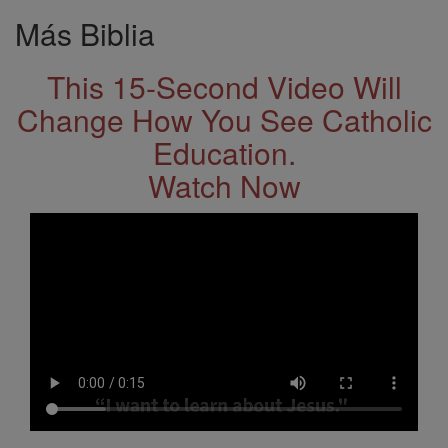
Más Biblia
This 15-Second Video Will
Change How You See Catholic
Education.
Watch Now