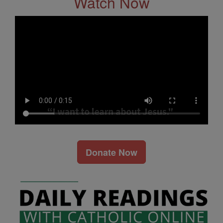
Watch Now
Donate Now