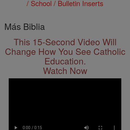
/ School / Bulletin Inserts
Más Biblia
This 15-Second Video Will
Change How You See Catholic
Education.
Watch Now