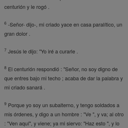
centurión y le rogó .
6
-Señor- dijo-, mi criado yace en casa paralítico, un
gran dolor .
7
Jesús le dijo: "Yo iré a curarle .
8
El centurión respondió : "Señor, no soy digno de
que entres bajo mi techo ; acaba de dar la palabra y
mi criado sanará .
9
Porque yo soy un subalterno, y tengo soldados a
mis órdenes, y digo a un hombre : "Ve ", y va; al otro
: "Ven aquí", y viene; ya mi siervo: "Haz esto ", y lo