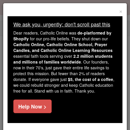
Skip
Error:
No page
to
×
content
We ask you, urgently: don't scroll past this
Togg
Dear readers, Catholic Online was
de-platformed by
navi
Shopify
for our pro-life beliefs. They shut down our
Catholic Online, Catholic Online School, Prayer
We ask you, urgently: don't scroll past this
Candles, and Catholic Online Learning Resources
essential faith tools serving over
2.2 million students
Dear readers, Catholic Online
and millions of families worldwide
. Our founders,
now in their 70's, just gave their entire life savings to
was
de-platformed by Shopify
protect this mission. But fewer than 2% of readers
for our pro-life beliefs. They
donate. If everyone gave just
$5, the cost of a coffee
,
shut down our
Catholic
we could rebuild stronger and keep Catholic education
Online, Catholic Online School, Prayer Candles, and
free for all. Stand with us in faith. Thank you.
essential faith
Catholic Online Learning Resources
tools serving over
2.2 million students and millions of
Help Now >
. Our founders, now in their 70's,
families worldwide
just gave their entire life savings to protect this mission.
But fewer than 2% of readers donate. If everyone gave