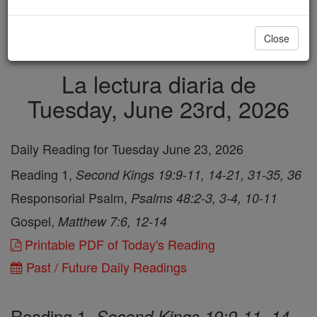
just
, we could rebuild stronger
$5, the cost of a coffee
and keep Catholic education free for all. Stand with us
Close
in faith. Thank you.
DONATE TODAY >
La lectura diaria de
Tuesday, June 23rd, 2026
Daily Reading for Tuesday June 23, 2026
Reading 1,
Second Kings 19:9-11, 14-21, 31-35, 36
Responsorial Psalm,
Psalms 48:2-3, 3-4, 10-11
Gospel,
Matthew 7:6, 12-14
Printable PDF of Today's Reading
Past / Future Daily Readings
Reading 1,
Second Kings 19:9-11, 14-