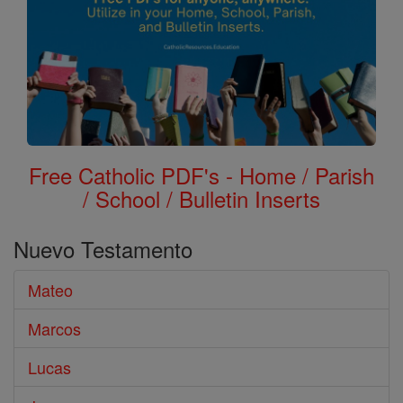
Free Catholic PDF's - Home / Parish
/ School / Bulletin Inserts
Nuevo Testamento
Mateo
Marcos
Lucas