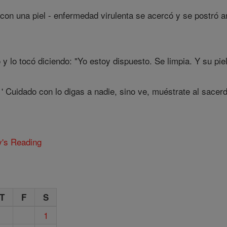
on una piel - enfermedad virulenta se acercó y se postró an
 lo tocó diciendo: "Yo estoy dispuesto. Se limpia. Y su pie
 ' Cuidado con lo digas a nadie, sino ve, muéstrate al sacer
y's Reading
T
F
S
1