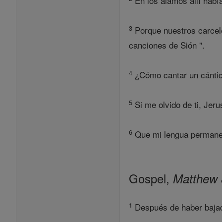
En los álamos allí habí
3
Porque nuestros carcele
canciones de Sión ".
4
¿Cómo cantar un cántico
5
Si me olvido de ti, Jer
6
Que mi lengua permanece
Gospel,
Matthew 
1
Después de haber bajad