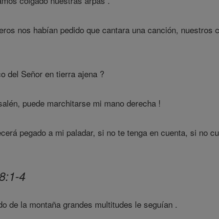
amos colgado nuestras arpas .
ros nos habían pedido que cantara una canción, nuestros ca
 del Señor en tierra ajena ?
usalén, puede marchitarse mi mano derecha !
rá pegado a mi paladar, si no te tenga en cuenta, si no cu
8:1-4
o de la montaña grandes multitudes le seguían .