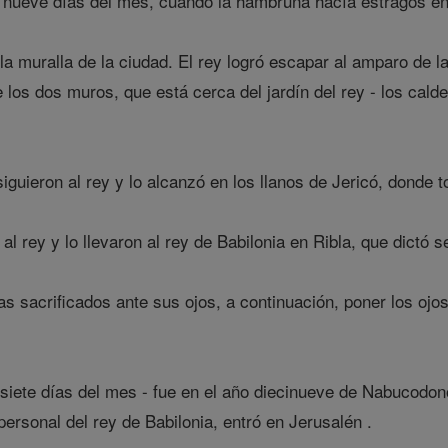
 nueve días del mes, cuando la hambruna hacía estragos en l
a muralla de la ciudad. El rey logró escapar al amparo de l
 los dos muros, que está cerca del jardín del rey - los calde
guieron al rey y lo alcanzó en los llanos de Jericó, donde 
l rey y lo llevaron al rey de Babilonia en Ribla, que dictó s
s sacrificados ante sus ojos, a continuación, poner los ojo
 siete días del mes - fue en el año diecinueve de Nabucodon
ersonal del rey de Babilonia, entró en Jerusalén .