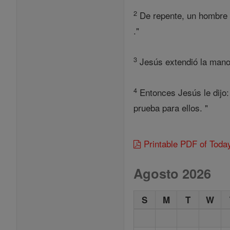
2
De repente, un hombre c
."
3
Jesús extendió la mano y
4
Entonces Jesús le dijo:
prueba para ellos. "
Printable PDF of Toda
Agosto 2026
S
M
T
W