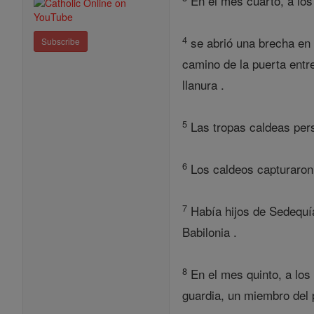
En el mes cuarto, a los
4
se abrió una brecha en l
Subscribe
camino de la puerta entre
llanura .
5
Las tropas caldeas persi
6
Los caldeos capturaron a
7
Había hijos de Sedequía
Babilonia .
8
En el mes quinto, a los
guardia, un miembro del p