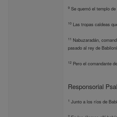
9
Se quemó el templo de Y
10
Las tropas caldeas qu
11
Nabuzaradán, comandant
pasado al rey de Babiloni
12
Pero el comandante de 
Responsorial Ps
1
Junto a los ríos de Bab
2