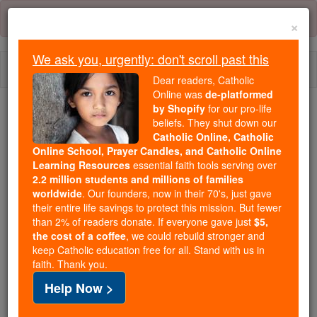
Skip
Error:
No page
to
×
content
We ask you, urgently: don't scroll past this
Togg
Dear readers, Catholic
navi
Online was
de-platformed
by Shopify
for our pro-life
We ask you, urgently: don't scroll past this
beliefs. They shut down our
Catholic Online, Catholic
Dear readers, Catholic Online
Online School, Prayer Candles, and Catholic Online
Learning Resources
essential faith tools serving over
was
de-platformed by Shopify
2.2 million students and millions of families
for our pro-life beliefs. They
worldwide
. Our founders, now in their 70's, just gave
shut down our
Catholic
their entire life savings to protect this mission. But fewer
Online, Catholic Online School, Prayer Candles, and
than 2% of readers donate. If everyone gave just
$5,
the cost of a coffee
, we could rebuild stronger and
essential faith
Catholic Online Learning Resources
keep Catholic education free for all. Stand with us in
tools serving over
2.2 million students and millions of
faith. Thank you.
. Our founders, now in their 70's,
families worldwide
Help Now >
just gave their entire life savings to protect this mission.
But fewer than 2% of readers donate. If everyone gave