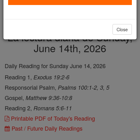
just
, we could rebuild stronger
$5, the cost of a coffee
and keep Catholic education free for all. Stand with us
in faith. Thank you.
DONATE TODAY >
Close
La lectura diaria de Sunday,
June 14th, 2026
Daily Reading for Sunday June 14, 2026
Reading 1,
Exodus 19:2-6
Responsorial Psalm,
Psalms 100:1-2, 3, 5
Gospel,
Matthew 9:36-10:8
Reading 2,
Romans 5:6-11
Printable PDF of Today's Reading
Past / Future Daily Readings