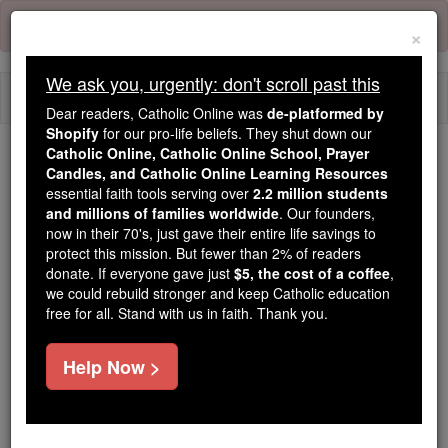
Skip
Error:
No page
to
×
content
We ask you, urgently: don't scroll past this
Togg
Dear readers, Catholic Online was
de-platformed by
navi
Shopify
for our pro-life beliefs. They shut down our
Catholic Online, Catholic Online School, Prayer
Candles, and Catholic Online Learning Resources
Because of You, 2.2 Million
essential faith tools serving over
2.2 million students
Students Are Being Formed in the
and millions of families worldwide
. Our founders,
Faith
now in their 70's, just gave their entire life savings to
protect this mission. But fewer than 2% of readers
Because of generous supporters like you,
donate. If everyone gave just
$5, the cost of a coffee
,
we could rebuild stronger and keep Catholic education
Catholic Online School has already delivered
free for all. Stand with us in faith. Thank you.
free, faithful Catholic education to over 2.2
million students across 193 countries. In an age
Help Now >
of noise and algorithms, you are helping form
souls with truth, prayer, Scripture, and Christ.
If everyone who reads this gave just $5 — the