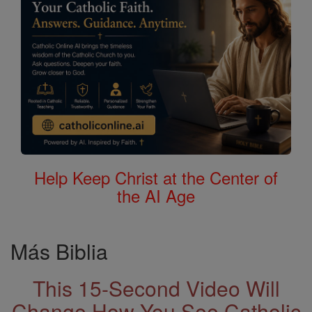
Help Keep Christ at the Center of
the AI Age
Más Biblia
This 15-Second Video Will
Change How You See Catholic