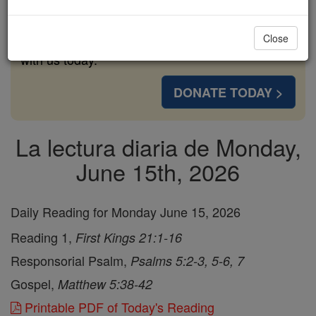
cost of a coffee — we could reach even more
families and keep this life-changing formation
Close
free for all. Be Courageous. Be Catholic. Stand
with us today.
DONATE TODAY >
La lectura diaria de Monday,
June 15th, 2026
Daily Reading for Monday June 15, 2026
Reading 1,
First Kings 21:1-16
Responsorial Psalm,
Psalms 5:2-3, 5-6, 7
Gospel,
Matthew 5:38-42
Printable PDF of Today's Reading