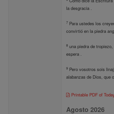
Como dice la Escritura :
la desgracia .
7
Para ustedes los creyen
convirtió en la piedra ang
8
una piedra de tropiezo, 
espera .
9
Pero vosotros sois lina
alabanzas de Dios, que os
Printable PDF of Toda
Agosto 2026