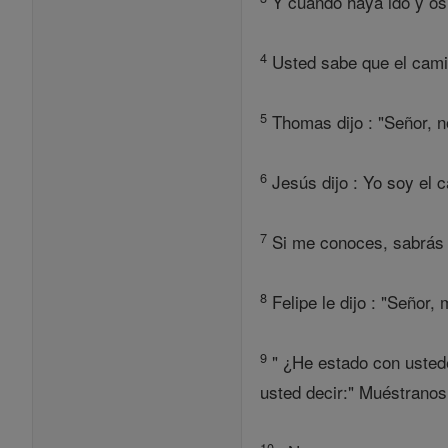
Y cuando haya ido y os 
4
Usted sabe que el camin
5
Thomas dijo : "Señor, 
6
Jesús dijo : Yo soy el c
7
Si me conoces, sabrás t
8
Felipe le dijo : "Señor,
9
" ¿He estado con ustede
usted decir:" Muéstranos
10