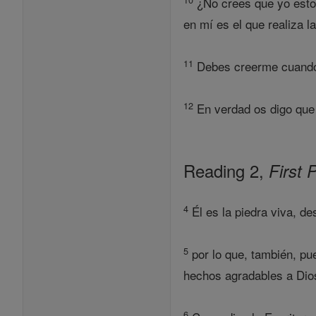
¿No crees que yo estoy
en mí es el que realiza l
11
Debes creerme cuando d
12
En verdad os digo que 
Reading 2,
First 
4
Él es la piedra viva, d
5
por lo que, también, pue
hechos agradables a Dios
6