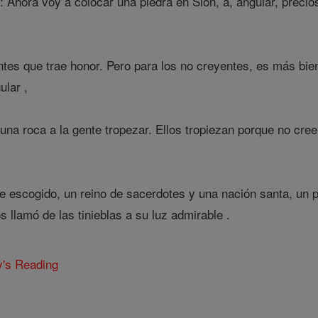
 Ahora voy a colocar una piedra en Sión, a, angular, precio
tes que trae honor. Pero para los no creyentes, es más bie
ular ,
una roca a la gente tropezar. Ellos tropiezan porque no cree
je escogido, un reino de sacerdotes y una nación santa, un 
 llamó de las tinieblas a su luz admirable .
y's Reading