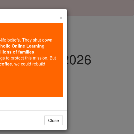
×
-life beliefs. They shut down
tholic Online Learning
llions of families
y, May 3rd, 2026
ngs to protect this mission. But
 coffee
, we could rebuild
Close