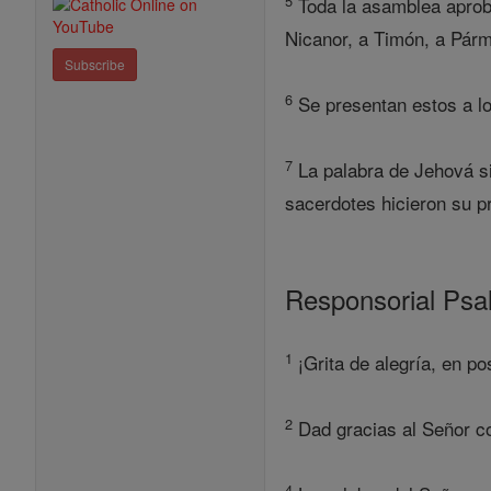
5
Toda la asamblea aprobó 
Nicanor, a Timón, a Párm
Subscribe
6
Se presentan estos a lo
7
La palabra de Jehová si
sacerdotes hicieron su pr
Responsorial Ps
1
¡Grita de alegría, en po
2
Dad gracias al Señor con
4