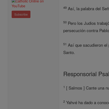
49
Así, la palabra del Seño
Subscribe
50
Pero los Judios trabajó
persecución contra Pablo 
51
Así que sacudieron el p
Santo.
Responsorial Ps
1
[ Salmos ] Cante una nu
2
Yahvé ha dado a conocer