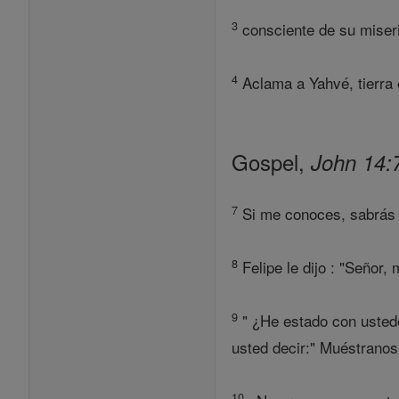
3
consciente de su miseri
4
Aclama a Yahvé, tierra e
Gospel,
John 14:
7
Si me conoces, sabrás t
8
Felipe le dijo : "Señor,
9
" ¿He estado con ustede
usted decir:" Muéstranos
10