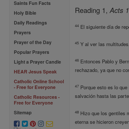
Saints Fun Facts
Reading 1,
Acts 
Holy Bible
Daily Readings
44
El siguiente día de re
Prayers
Prayer of the Day
45
Y al ver las multitudes,
Popular Prayers
46
Entonces Pablo y Berna
Light a Prayer Candle
rechazado, ya que no con
HEAR Jesus Speak
Catholic Online School
47
Porque esto es lo que 
- Free for Everyone
salvación hasta las parte
Catholic Resources -
Free for Everyone
48
Sitemap
Hizo que los gentiles 
eterna se hicieron creyen