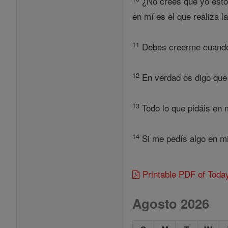
¿No crees que yo estoy
en mí es el que realiza l
11
Debes creerme cuando d
12
En verdad os digo que 
13
Todo lo que pidáis en m
14
Si me pedís algo en mi
Printable PDF of Toda
Agosto 2026