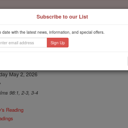
Subscribe to our List
Daily Reading for Thursday, October ...
Today's Reading
o date with the latest news, information, and special offers.
ies of the Rosary
ctura diaria de Saturd
rday May 2, 2026
2
lms 98:1, 2-3, 3-4
y's Reading
adings