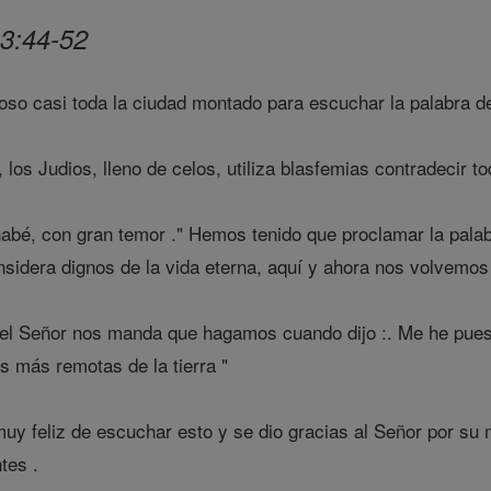
13:44-52
poso casi toda la ciudad montado para escuchar la palabra d
 los Judios, lleno de celos, utiliza blasfemias contradecir to
bé, con gran temor ." Hemos tenido que proclamar la palab
sidera dignos de la vida eterna, aquí y ahora nos volvemos 
el Señor nos manda que hagamos cuando dijo :. Me he puest
s más remotas de la tierra "
muy feliz de escuchar esto y se dio gracias al Señor por su 
tes .