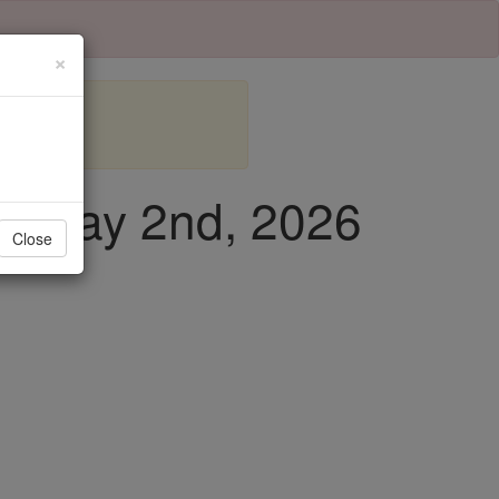
×
ay, May 2nd, 2026
Close