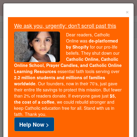
Skip
Error:
No page
to
×
content
We ask you, urgently: don't scroll past this
Togg
Dear readers, Catholic
navi
Online was
de-platformed
by Shopify
for our pro-life
beliefs. They shut down our
Because of You, 2.2 Million
Catholic Online, Catholic
Students Are Being Formed in the
Online School, Prayer Candles, and Catholic Online
Faith
Learning Resources
essential faith tools serving over
2.2 million students and millions of families
Because of generous supporters like you,
worldwide
. Our founders, now in their 70's, just gave
their entire life savings to protect this mission. But fewer
Catholic Online School has already delivered
than 2% of readers donate. If everyone gave just
$5,
free, faithful Catholic education to over 2.2
the cost of a coffee
, we could rebuild stronger and
million students across 193 countries. In an age
keep Catholic education free for all. Stand with us in
of noise and algorithms, you are helping form
faith. Thank you.
souls with truth, prayer, Scripture, and Christ.
Help Now >
If everyone who reads this gave just $5 — the