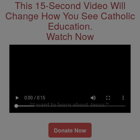
This 15-Second Video Will
Change How You See Catholic
Education.
Watch Now
Donate Now