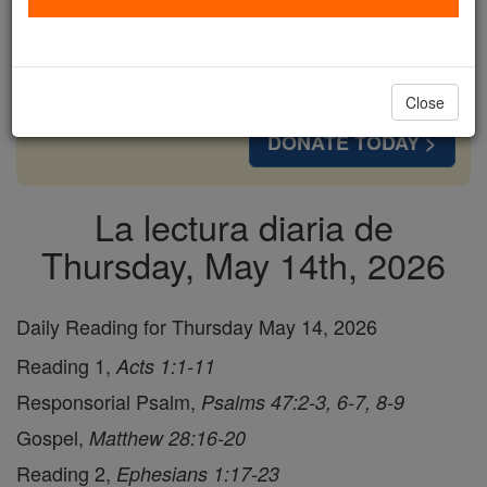
cost of a coffee — we could reach even more
families and keep this life-changing formation
free for all. Be Courageous. Be Catholic. Stand
with us today.
Close
DONATE TODAY >
La lectura diaria de
Thursday, May 14th, 2026
Daily Reading for Thursday May 14, 2026
Reading 1,
Acts 1:1-11
Responsorial Psalm,
Psalms 47:2-3, 6-7, 8-9
Gospel,
Matthew 28:16-20
Reading 2,
Ephesians 1:17-23