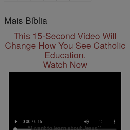
Mais Bíblia
This 15-Second Video Will
Change How You See Catholic
Education.
Watch Now