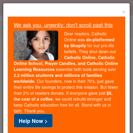
Skip
Error:
No page
to
×
content
We ask you, urgently: don't scroll past this
Togg
Dear readers, Catholic
navi
Online was
de-platformed
by Shopify
for our pro-life
beliefs. They shut down our
Because of You, 2.2 Million
Catholic Online, Catholic
Students Are Being Formed in the
Online School, Prayer Candles, and Catholic Online
Faith
Learning Resources
essential faith tools serving over
2.2 million students and millions of families
Because of generous supporters like you,
worldwide
. Our founders, now in their 70's, just gave
their entire life savings to protect this mission. But fewer
Catholic Online School has already delivered
than 2% of readers donate. If everyone gave just
$5,
free, faithful Catholic education to over 2.2
the cost of a coffee
, we could rebuild stronger and
million students across 193 countries. In an age
keep Catholic education free for all. Stand with us in
of noise and algorithms, you are helping form
faith. Thank you.
souls with truth, prayer, Scripture, and Christ.
Help Now >
If everyone who reads this gave just $5 — the