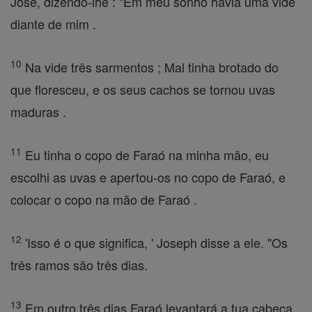
José, dizendo-lhe : "Em meu sonho havia uma vide
diante de mim .
10
Na vide três sarmentos ; Mal tinha brotado do
que floresceu, e os seus cachos se tornou uvas
maduras .
11
Eu tinha o copo de Faraó na minha mão, eu
escolhi as uvas e apertou-os no copo de Faraó, e
colocar o copo na mão de Faraó .
12
'Isso é o que significa, ' Joseph disse a ele. "Os
três ramos são três dias.
13
Em outro três dias Faraó levantará a tua cabeça,