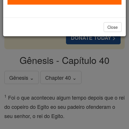
cost of a coffee — we could reach even more
families and keep this life-changing formation
free for all. Be Courageous. Be Catholic. Stand
with us today.
Close
DONATE TODAY >
Gênesis - Capítulo 40
Gênesis ⌄
Chapter 40 ⌄
1
Foi o que aconteceu algum tempo depois que o rei
do copeiro do Egito eo seu padeiro ofenderam o
seu senhor, o rei do Egito.