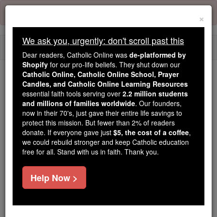
Skip
Error:
No page
to
×
content
We ask you, urgently: don't scroll past this
Togg
Dear readers, Catholic Online was
de-platformed by
navi
Shopify
for our pro-life beliefs. They shut down our
Catholic Online, Catholic Online School, Prayer
We ask you, urgently: don't scroll past this
Candles, and Catholic Online Learning Resources
essential faith tools serving over
2.2 million students
Dear readers, Catholic Online
and millions of families worldwide
. Our founders,
now in their 70's, just gave their entire life savings to
was
de-platformed by Shopify
protect this mission. But fewer than 2% of readers
for our pro-life beliefs. They
donate. If everyone gave just
$5, the cost of a coffee
,
shut down our
Catholic
we could rebuild stronger and keep Catholic education
Online, Catholic Online School, Prayer Candles, and
free for all. Stand with us in faith. Thank you.
essential faith
Catholic Online Learning Resources
tools serving over
2.2 million students and millions of
Help Now >
. Our founders, now in their 70's,
families worldwide
just gave their entire life savings to protect this mission.
But fewer than 2% of readers donate. If everyone gave