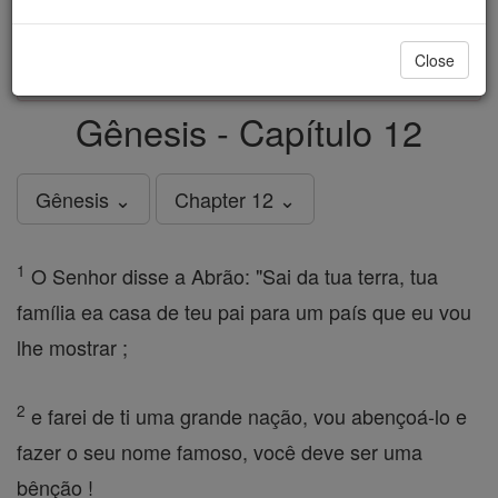
just
, we could rebuild stronger
$5, the cost of a coffee
and keep Catholic education free for all. Stand with us
Close
in faith. Thank you.
DONATE TODAY >
Gênesis - Capítulo 12
Gênesis ⌄
Chapter 12 ⌄
1
O Senhor disse a Abrão: "Sai da tua terra, tua
família ea casa de teu pai para um país que eu vou
lhe mostrar ;
2
e farei de ti uma grande nação, vou abençoá-lo e
fazer o seu nome famoso, você deve ser uma
bênção !