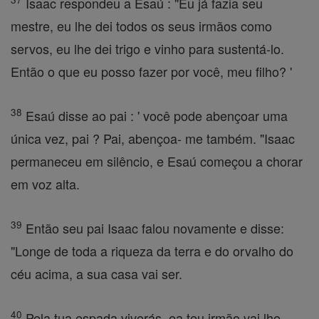
Isaac respondeu a Esaú : "Eu já fazia seu
mestre, eu lhe dei todos os seus irmãos como
servos, eu lhe dei trigo e vinho para sustentá-lo.
Então o que eu posso fazer por você, meu filho? '
38
Esaú disse ao pai : ' você pode abençoar uma
única vez, pai ? Pai, abençoa- me também. "Isaac
permaneceu em silêncio, e Esaú começou a chorar
em voz alta.
39
Então seu pai Isaac falou novamente e disse:
"Longe de toda a riqueza da terra e do orvalho do
céu acima, a sua casa vai ser.
40
Pela tua espada viverás, ea teu irmão vai lhe