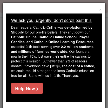
Skip
Error:
No page
to
×
content
We ask you, urgently: don't scroll past this
Togg
Dear readers, Catholic Online was
de-platformed by
navi
Shopify
for our pro-life beliefs. They shut down our
Catholic Online, Catholic Online School, Prayer
Trending:
Candles, and Catholic Online Learning Resources
essential faith tools serving over
2.2 million students
Daily Reading for Thursday, October ...
and millions of families worldwide
. Our founders,
Today's Reading
The Mysteries of the Rosary
now in their 70's, just gave their entire life savings to
protect this mission. But fewer than 2% of readers
donate. If everyone gave just
$5, the cost of a coffee
,
Gênesis - Capítulo 27
we could rebuild stronger and keep Catholic education
free for all. Stand with us in faith. Thank you.
Gênesis ⌄
Chapter 27 ⌄
Help Now >
1
Quando Isaque envelheceu, e os seus olhos eram