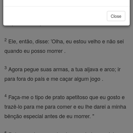
tão fracos que ele já não podia ver, chamou seu
filho mais velho Esaú ." Filho ! ele disse, e Esaú
Close
respondeu: "Aqui estou. "
2
Ele, então, disse: 'Olha, eu estou velho e não sei
quando eu posso morrer .
3
Agora pegue suas armas, a tua aljava e arco; ir
para fora do país e me caçar algum jogo .
4
Faça-me o tipo de prato apetitoso que eu gosto e
trazê-lo para me para comer e eu lhe darei a minha
bênção especial antes de eu morrer. "
5