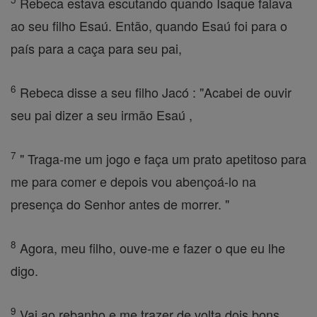
Rebeca estava escutando quando Isaque falava
ao seu filho Esaú. Então, quando Esaú foi para o
país para a caça para seu pai,
6
Rebeca disse a seu filho Jacó : "Acabei de ouvir
seu pai dizer a seu irmão Esaú ,
7
" Traga-me um jogo e faça um prato apetitoso para
me para comer e depois vou abençoá-lo na
presença do Senhor antes de morrer. "
8
Agora, meu filho, ouve-me e fazer o que eu lhe
digo.
9
Vai ao rebanho e me trazer de volta dois bons