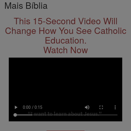
Mais Bíblia
This 15-Second Video Will
Change How You See Catholic
Education.
Watch Now