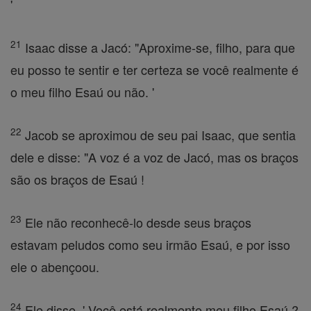
'
21
Isaac disse a Jacó: "Aproxime-se, filho, para que
eu posso te sentir e ter certeza se você realmente é
o meu filho Esaú ou não. '
22
Jacob se aproximou de seu pai Isaac, que sentia
dele e disse: "A voz é a voz de Jacó, mas os braços
são os braços de Esaú !
23
Ele não reconhecê-lo desde seus braços
estavam peludos como seu irmão Esaú, e por isso
ele o abençoou.
24
Ele disse, ' Você está realmente meu filho Esaú ?