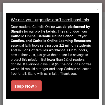
Skip
Error:
No page
to
×
content
We ask you, urgently: don't scroll past this
Togg
Dear readers, Catholic Online was
de-platformed by
navi
Shopify
for our pro-life beliefs. They shut down our
Catholic Online, Catholic Online School, Prayer
Candles, and Catholic Online Learning Resources
Because of You, 2.2 Million
essential faith tools serving over
2.2 million students
Students Are Being Formed in the
and millions of families worldwide
. Our founders,
Faith
now in their 70's, just gave their entire life savings to
protect this mission. But fewer than 2% of readers
Because of generous supporters like you,
donate. If everyone gave just
$5, the cost of a coffee
,
we could rebuild stronger and keep Catholic education
Catholic Online School has already delivered
free for all. Stand with us in faith. Thank you.
free, faithful Catholic education to over 2.2
million students across 193 countries. In an age
Help Now >
of noise and algorithms, you are helping form
souls with truth, prayer, Scripture, and Christ.
If everyone who reads this gave just $5 — the