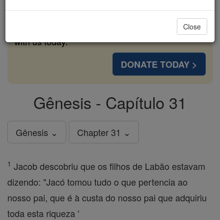
cost of a coffee — we could reach even more
families and keep this life-changing formation
Close
free for all. Be Courageous. Be Catholic. Stand
with us today.
DONATE TODAY >
Gênesis - Capítulo 31
Gênesis ⌄
Chapter 31 ⌄
1
Jacob descobriu que os filhos de Labão estavam
dizendo: "Jacó tomou tudo o que pertencia ao
nosso pai, que é à custa do nosso pai que adquiriu
toda esta riqueza '