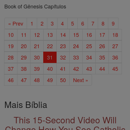
Book of Gênesis Capítulos
« Prev
1
2
3
4
5
6
7
8
9
10
11
12
13
14
15
16
17
18
19
20
21
22
23
24
25
26
27
28
29
30
31
32
33
34
35
36
37
38
39
40
41
42
43
44
45
46
47
48
49
50
Next »
Mais Bíblia
This 15-Second Video Will
Change How You See Catholic