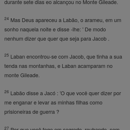
durante sete dias eo alcançou no Monte Gileade.
24
Mas Deus apareceu a Labão, o arameu, em um
sonho naquela noite e disse -lhe: ' De modo
nenhum dizer que quer que seja para Jacob .
25
Laban encontrou-se com Jacob, que tinha a sua
tenda nas montanhas, e Laban acamparam no
monte Gileade.
26
Labão disse a Jacó : 'O que você quer dizer por
me enganar e levar as minhas filhas como
prisioneiras de guerra ?
27
Por que você foge em segredo, roubando, sem