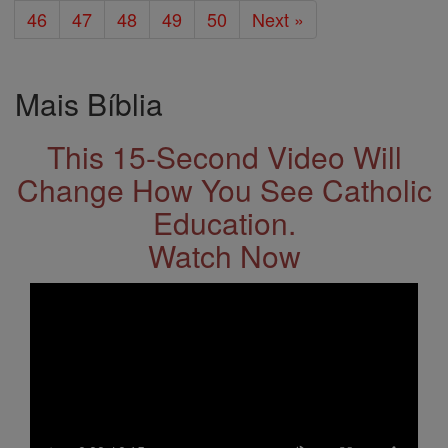
46
47
48
49
50
Next »
Mais Bíblia
This 15-Second Video Will
Change How You See Catholic
Education.
Watch Now