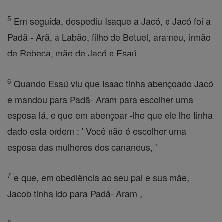
5
Em seguida, despediu Isaque a Jacó, e Jacó foi a
Padã - Arã, a Labão, filho de Betuel, arameu, irmão
de Rebeca, mãe de Jacó e Esaú .
6
Quando Esaú viu que Isaac tinha abençoado Jacó
e mandou para Padã- Aram para escolher uma
esposa lá, e que em abençoar -lhe que ele lhe tinha
dado esta ordem : ' Você não é escolher uma
esposa das mulheres dos cananeus, '
7
e que, em obediência ao seu pai e sua mãe,
Jacob tinha ido para Padã- Aram ,
8