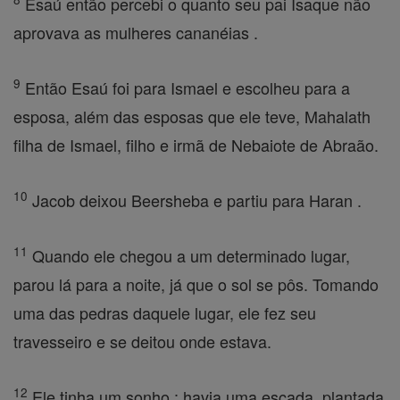
Esaú então percebi o quanto seu pai Isaque não
aprovava as mulheres cananéias .
9
Então Esaú foi para Ismael e escolheu para a
esposa, além das esposas que ele teve, Mahalath
filha de Ismael, filho e irmã de Nebaiote de Abraão.
10
Jacob deixou Beersheba e partiu para Haran .
11
Quando ele chegou a um determinado lugar,
parou lá para a noite, já que o sol se pôs. Tomando
uma das pedras daquele lugar, ele fez seu
travesseiro e se deitou onde estava.
12
Ele tinha um sonho : havia uma escada, plantada