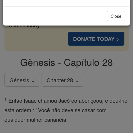
cost of a coffee — we could reach even more
families and keep this life-changing formation
Close
free for all. Be Courageous. Be Catholic. Stand
with us today.
DONATE TODAY >
Gênesis - Capítulo 28
Gênesis ⌄
Chapter 28 ⌄
1
Então Isaac chamou Jacó eo abençoou, e deu-lhe
esta ordem : ' Você não deve se casar com
qualquer mulher cananéia.