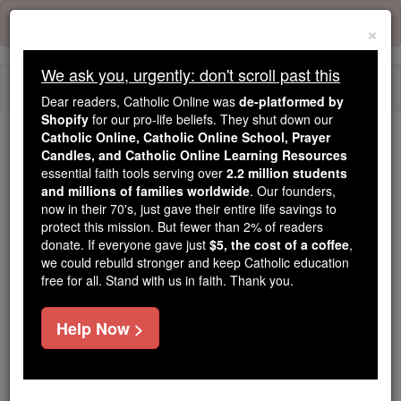
Skip
Error:
No page
to
×
content
We ask you, urgently: don't scroll past this
Togg
Dear readers, Catholic Online was
de-platformed by
navi
Shopify
for our pro-life beliefs. They shut down our
Catholic Online, Catholic Online School, Prayer
Candles, and Catholic Online Learning Resources
Because of You, 2.2 Million
essential faith tools serving over
2.2 million students
Students Are Being Formed in the
and millions of families worldwide
. Our founders,
Faith
now in their 70's, just gave their entire life savings to
protect this mission. But fewer than 2% of readers
Because of generous supporters like you,
donate. If everyone gave just
$5, the cost of a coffee
,
we could rebuild stronger and keep Catholic education
Catholic Online School has already delivered
free for all. Stand with us in faith. Thank you.
free, faithful Catholic education to over 2.2
million students across 193 countries. In an age
Help Now >
of noise and algorithms, you are helping form
souls with truth, prayer, Scripture, and Christ.
If everyone who reads this gave just $5 — the