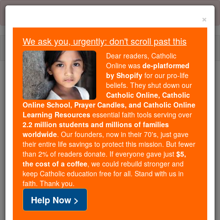
Skip
Error:
No page
to
×
content
We ask you, urgently: don't scroll past this
Togg
Dear readers, Catholic
navi
Online was
de-platformed
by Shopify
for our pro-life
Trending:
beliefs. They shut down our
Catholic Online, Catholic
Daily Reading for Thursday, October ...
Online School, Prayer Candles, and Catholic Online
Today's Reading
The Mysteries of the Rosary
Learning Resources
essential faith tools serving over
2.2 million students and millions of families
worldwide
. Our founders, now in their 70's, just gave
Gênesis - Capítulo 3
their entire life savings to protect this mission. But fewer
than 2% of readers donate. If everyone gave just
$5,
the cost of a coffee
, we could rebuild stronger and
keep Catholic education free for all. Stand with us in
Gênesis ⌄
Chapter 3 ⌄
faith. Thank you.
Help Now >
1
Agora, a serpente era o mais sutil de todos os