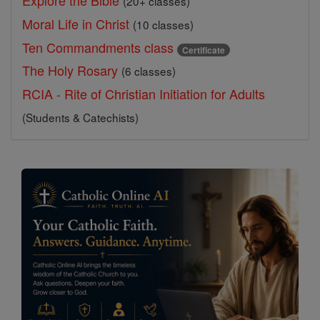
Explore the Bible
(20+ classes)
Moral Life in Christ
(10 classes)
Ten Commandments class
Certificate
The Holy Rosary
(6 classes)
RCIA - Rite of Christian Initiation for Adults
(Students & Catechists)