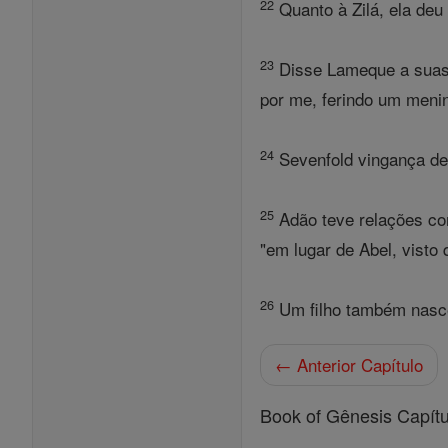
22
Quanto à Zilá, ela deu
23
Disse Lameque a suas 
por me, ferindo um menin
24
Sevenfold vingança de
25
Adão teve relações com
"em lugar de Abel, visto
26
Um filho também nasce
← Anterior Capítulo
Book of Gênesis Capítu