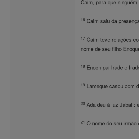
Caim, para que ninguém s
16
Caim saiu da presença 
17
Caim teve relações com
nome de seu filho Enoqu
18
Enoch pai Irade e Irad
19
Lameque casou com dua
20
Ada deu à luz Jabal : 
21
O nome do seu irmão er