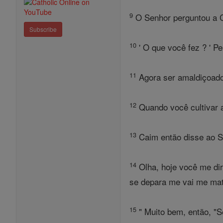
9
O Senhor perguntou a Ca
Subscribe
10
' O que você fez ? ' P
11
Agora ser amaldiçoado 
12
Quando você cultivar a 
13
Caim então disse ao Se
14
Olha, hoje você me dir
se depara me vai me mata
15
" Muito bem, então, "