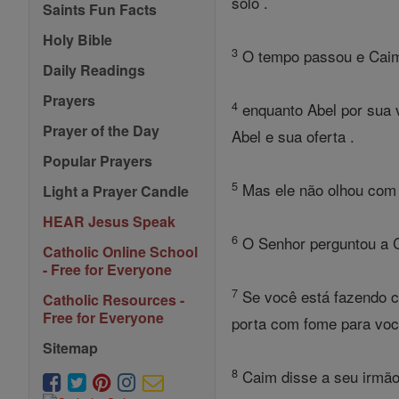
solo .
Saints Fun Facts
Holy Bible
3
O tempo passou e Caim t
Daily Readings
Prayers
4
enquanto Abel por sua 
Prayer of the Day
Abel e sua oferta .
Popular Prayers
5
Mas ele não olhou com f
Light a Prayer Candle
HEAR Jesus Speak
6
O Senhor perguntou a C
Catholic Online School
- Free for Everyone
7
Se você está fazendo ce
Catholic Resources -
Free for Everyone
porta com fome para voc
Sitemap
8
Caim disse a seu irmão