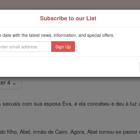
Subscribe to our List
Daily Reading for Thursday, October ...
Today's Reading
o date with the latest news, information, and special offers.
ies of the Rosary
Gênesis - Capít
er 4 ⌄
sexuais com sua esposa Eva, e ela concebeu e deu à luz 
o filho, Abel, irmão de Caim. Agora, Abel tornou-se pastor 