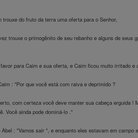
rouxe do fruto da terra uma oferta para o Senhor,
vez trouxe o primogênito de seu rebanho e alguns de seus
avor para Caim e sua oferta, e Caim ficou muito irritado e 
aim : "Por que você está com raiva e deprimido ?
rto, com certeza você deve manter sua cabeça erguida ! Ma
ê. Você ainda pode dominá-lo ."
 Abel : "Vamos sair ", e enquanto eles estavam em campo a