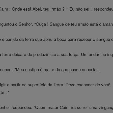
im : Onde está Abel, teu irmão ? "' Eu não sei ', respondeu
erguntou o Senhor. "Ouça ! Sangue de teu irmão está claman
e banido da terra que abriu a boca para receber o sangue
terra deixará de produzir -se a sua força. Um andarilho inqu
nhor : "Meu castigo é maior do que posso suportar .
igir a partir da superfície da Terra. Devo esconder de você,
r ! "
Senhor respondeu: "Quem matar Caim irá sofrer uma vinganç