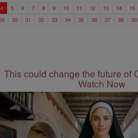
4
5
6
7
8
9
10
11
12
13
14
15
29
30
31
32
33
34
35
36
37
38
39
This could change the future of 
Watch Now