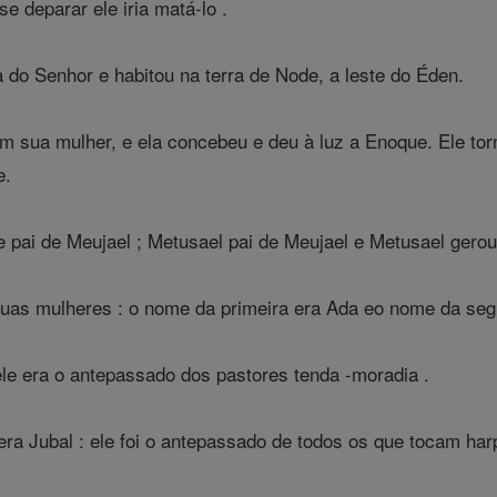
e deparar ele iria matá-lo .
do Senhor e habitou na terra de Node, a leste do Éden.
 sua mulher, e ela concebeu e deu à luz a Enoque. Ele tor
e.
e pai de Meujael ; Metusael pai de Meujael e Metusael gero
s mulheres : o nome da primeira era Ada eo nome da segun
ele era o antepassado dos pastores tenda -moradia .
a Jubal : ele foi o antepassado de todos os que tocam har