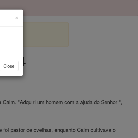
×
ulo 4
Close
a Caim. "Adquiri um homem com a ajuda do Senhor ",
e foi pastor de ovelhas, enquanto Caim cultivava o