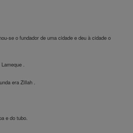
nou-se o fundador de uma cidade e deu à cidade o
u Lameque .
da era Zillah .
pa e do tubo.