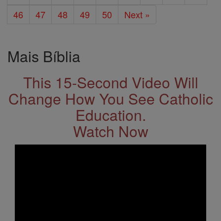
46
47
48
49
50
Next »
Mais Bíblia
This 15-Second Video Will
Change How You See Catholic
Education.
Watch Now