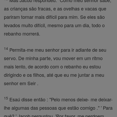
Mas Jacob respondeu: "Como meu senhor sabe,
as crianças são fracas, e as ovelhas e vacas que
pariram tornar mais difícil para mim. Se eles são
levados muito difícil, mesmo para um dia, todo o
rebanho morrerá.
14
Permita-me meu senhor para ir adiante de seu
servo. De minha parte, vou mover em um ritmo
mais lento, de acordo com o rebanho eu estou
dirigindo e os filhos, até que eu me juntar a meu
senhor em Seir .
15
Esaú disse então : "Pelo menos deixe- me deixar-
lhe algumas das pessoas que estão comigo ." ' Para
quê? ' Jacob perguntou. 'Por favor, me perdoem,