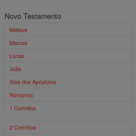
Pesquisar
o
Novo Testamento
Bíblia
Mateus
Marcos
Lucas
João
Atos dos Apóstolos
Romanos
1 Coríntios
2 Coríntios