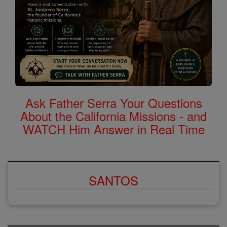
Ask Father Serra Your Questions
About the California Missions - and
WATCH Him Answer in Real Time
SANTOS