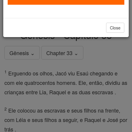
just
, we could rebuild stronger
$5, the cost of a coffee
and keep Catholic education free for all. Stand with us
in faith. Thank you.
DONATE TODAY >
Close
Gênesis - Capítulo 33
Gênesis ⌄
Chapter 33 ⌄
1
Erguendo os olhos, Jacó viu Esaú chegando e
com ele quatrocentos homens. Ele, então, dividiu as
crianças entre Lia, Raquel e as duas escravas .
2
Ele colocou as escravas e seus filhos na frente,
com Léia e seus filhos a seguir, e Raquel e José por
trás .