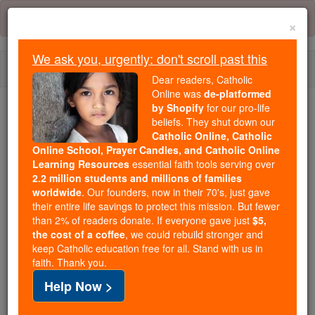
Skip
Error:
No page
to
×
content
We ask you, urgently: don't scroll past this
Togg
Dear readers, Catholic
navi
Online was
de-platformed
by Shopify
for our pro-life
We ask you, urgently: don't scroll past this
beliefs. They shut down our
Catholic Online, Catholic
Dear readers, Catholic Online
Online School, Prayer Candles, and Catholic Online
Learning Resources
essential faith tools serving over
was
de-platformed by Shopify
2.2 million students and millions of families
for our pro-life beliefs. They
worldwide
. Our founders, now in their 70's, just gave
shut down our
Catholic
their entire life savings to protect this mission. But fewer
Online, Catholic Online School, Prayer Candles, and
than 2% of readers donate. If everyone gave just
$5,
the cost of a coffee
, we could rebuild stronger and
essential faith
Catholic Online Learning Resources
keep Catholic education free for all. Stand with us in
tools serving over
2.2 million students and millions of
faith. Thank you.
. Our founders, now in their 70's,
families worldwide
Help Now >
just gave their entire life savings to protect this mission.
But fewer than 2% of readers donate. If everyone gave