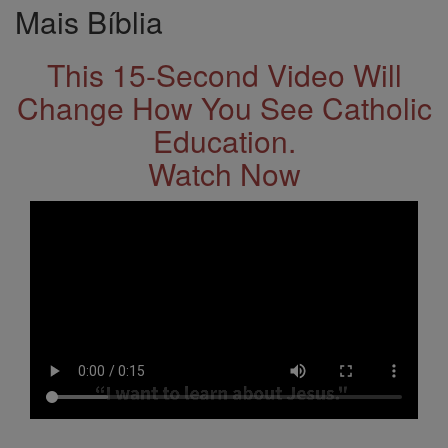
Mais Bíblia
This 15-Second Video Will
Change How You See Catholic
Education.
Watch Now