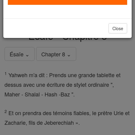
just
, we could rebuild stronger
$5, the cost of a coffee
and keep Catholic education free for all. Stand with us
in faith. Thank you.
DONATE TODAY >
Close
Ésaïe - Chapitre 8
Ésaïe ⌄
Chapter 8 ⌄
1
Yahweh m'a dit : Prends une grande tablette et
dessus avec une écriture de stylet ordinaire ",
Maher - Shalal - Hash -Baz ".
2
Et on prendra des témoins fiables, le prêtre Urie et
Zacharie, fils de Jeberechiah ».