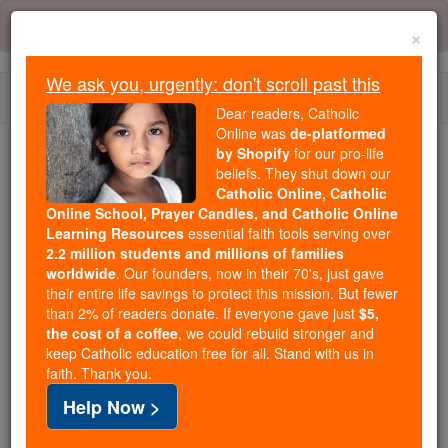
Skip
Error:
No page
to
×
content
We ask you, urgently: don't scroll past this
Togg
Dear readers, Catholic
navi
Online was
de-platformed
by Shopify
for our pro-life
We ask you, urgently: don't scroll past this
beliefs. They shut down our
Catholic Online, Catholic
Dear readers, Catholic Online
Online School, Prayer Candles, and Catholic Online
Learning Resources
essential faith tools serving over
was
de-platformed by Shopify
2.2 million students and millions of families
for our pro-life beliefs. They
worldwide
. Our founders, now in their 70's, just gave
shut down our
Catholic
their entire life savings to protect this mission. But fewer
Online, Catholic Online School, Prayer Candles, and
than 2% of readers donate. If everyone gave just
$5,
the cost of a coffee
, we could rebuild stronger and
essential faith
Catholic Online Learning Resources
keep Catholic education free for all. Stand with us in
tools serving over
2.2 million students and millions of
faith. Thank you.
. Our founders, now in their 70's,
families worldwide
Help Now >
just gave their entire life savings to protect this mission.
But fewer than 2% of readers donate. If everyone gave