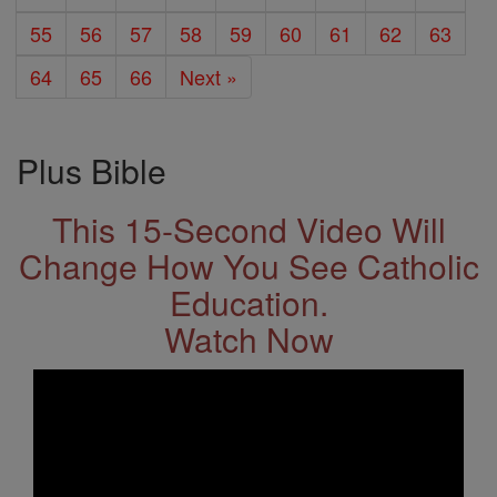
55
56
57
58
59
60
61
62
63
64
65
66
Next »
Plus Bible
This 15-Second Video Will
Change How You See Catholic
Education.
Watch Now