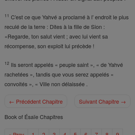
11
C'est ce que Yahvé a proclamé à l' endroit le plus
reculé de la terre : Dites à la fille de Sion :
«Regarde, ton salut vient ; avec lui vient sa
récompense, son exploit lui précède !
12
Ils seront appelés « peuple saint », « de Yahvé
rachetées », tandis que vous serez appelés «
convoités », « Ville non délaissée .
← Précédent Chapitre
Suivant Chapitre →
Book of Ésaïe Chapitres
« Prev
1
2
3
4
5
6
7
8
9