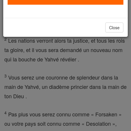
Jérusalem je ne me reposerai pas jusqu'à sauver la
justice se lève pour elle comme une lumière vive et
sa délivrance, comme un flambeau qui s'allume .
Close
2
Les nations verront alors ta justice, et tous les rois
ta gloire, et il vous sera demandé un nouveau nom
qui la bouche de Yahvé révéler .
3
Vous serez une couronne de splendeur dans la
main de Yahvé, un diadème princier dans la main de
ton Dieu .
4
Pas plus vous serez connu comme « Forsaken »
ou votre pays soit connu comme « Desolation »,