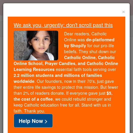
Skip
Error:
No page
to
×
content
We ask you, urgently: don't scroll past this
Togg
Dear readers, Catholic
navi
Online was
de-platformed
by Shopify
for our pro-life
Trending:
beliefs. They shut down our
Catholic Online, Catholic
Daily Reading for Thursday, October ...
Online School, Prayer Candles, and Catholic Online
Today's Reading
The Mysteries of the Rosary
Learning Resources
essential faith tools serving over
2.2 million students and millions of families
worldwide
. Our founders, now in their 70's, just gave
Ésaïe - Chapitre 62
their entire life savings to protect this mission. But fewer
than 2% of readers donate. If everyone gave just
$5,
the cost of a coffee
, we could rebuild stronger and
keep Catholic education free for all. Stand with us in
Ésaïe ⌄
Chapter 62 ⌄
faith. Thank you.
Help Now >
1
À propos de Sion je ne serai pas silencieux, de