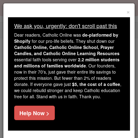
Skip
Error:
No page
to
×
content
We ask you, urgently: don't scroll past this
Togg
Dear readers, Catholic Online was
de-platformed by
navi
Shopify
for our pro-life beliefs. They shut down our
Catholic Online, Catholic Online School, Prayer
Trending:
Candles, and Catholic Online Learning Resources
essential faith tools serving over
2.2 million students
Daily Reading for Thursday, October ...
and millions of families worldwide
. Our founders,
Today's Reading
The Mysteries of the Rosary
now in their 70's, just gave their entire life savings to
protect this mission. But fewer than 2% of readers
donate. If everyone gave just
$5, the cost of a coffee
,
Ésaïe - Chapitre 14
we could rebuild stronger and keep Catholic education
free for all. Stand with us in faith. Thank you.
Ésaïe ⌄
Chapter 14 ⌄
Help Now >
1
Eternel aura pitié de Jacob, il choisira Israël une