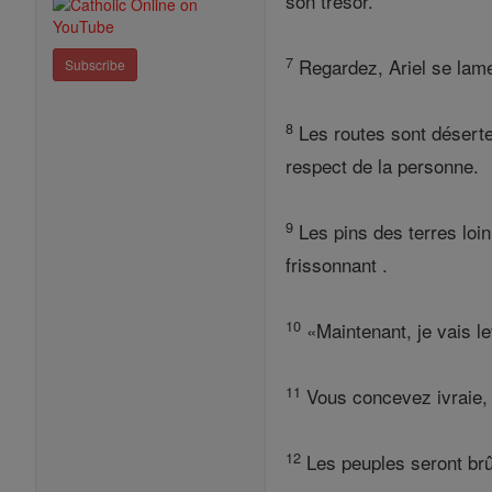
son trésor.
7
Regardez, Ariel se lame
Subscribe
8
Les routes sont déserte
respect de la personne.
9
Les pins des terres loi
frissonnant .
10
«Maintenant, je vais le
11
Vous concevez ivraie, 
12
Les peuples seront brû