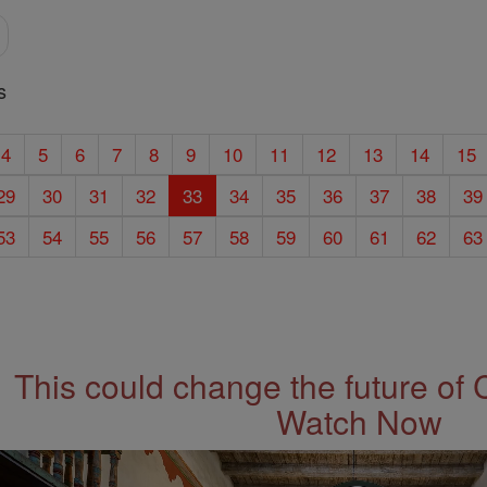
s
4
5
6
7
8
9
10
11
12
13
14
15
29
30
31
32
33
34
35
36
37
38
39
53
54
55
56
57
58
59
60
61
62
63
This could change the future of 
Watch Now