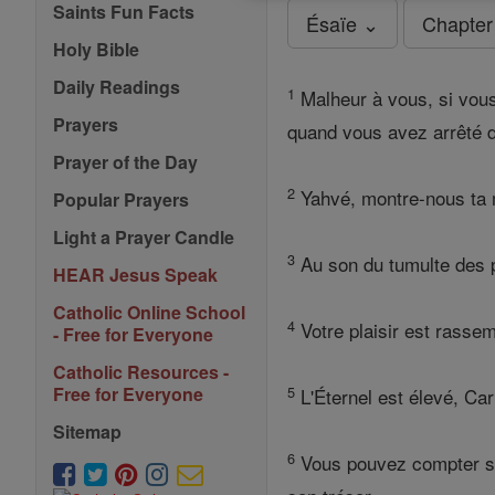
Saints Fun Facts
Ésaïe ⌄
Chapter
Holy Bible
Daily Readings
1
Malheur à vous, si vous 
Prayers
quand vous avez arrêté de
Prayer of the Day
2
Yahvé, montre-nous ta m
Popular Prayers
Light a Prayer Candle
3
Au son du tumulte des p
HEAR Jesus Speak
Catholic Online School
4
Votre plaisir est rasse
- Free for Everyone
Catholic Resources -
5
Free for Everyone
L'Éternel est élevé, Car 
Sitemap
6
Vous pouvez compter sur