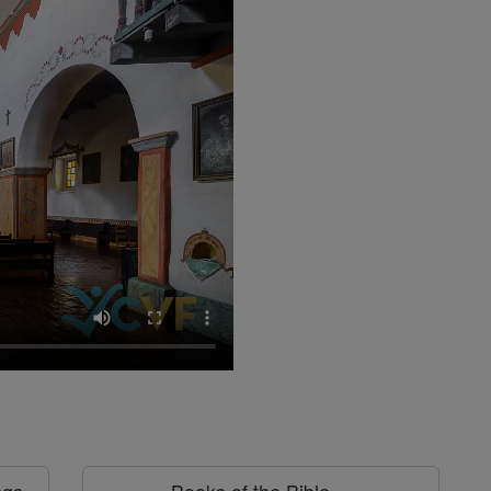
ngs
Books of the Bible ⌄