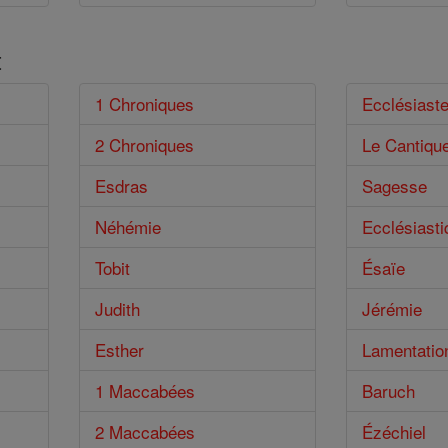
t
1 Chroniques
Ecclésiast
2 Chroniques
Le Cantiqu
Esdras
Sagesse
Néhémie
Ecclésiasti
Tobit
Ésaïe
Judith
Jérémie
Esther
Lamentatio
1 Maccabées
Baruch
2 Maccabées
Ézéchiel