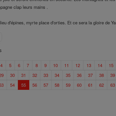
mpagne clap leurs mains .
ieu d'épines, myrte place d'orties. Et ce sera la gloire de 
s
4
5
6
7
8
9
10
11
12
13
14
15
29
30
31
32
33
34
35
36
37
38
39
53
54
55
56
57
58
59
60
61
62
63