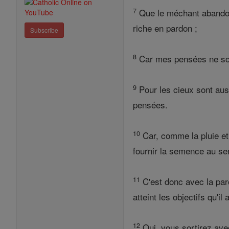
7
Que le méchant abandonne
riche en pardon ;
Subscribe
8
Car mes pensées ne sont
9
Pour les cieux sont au
pensées.
10
Car, comme la pluie et l
fournir la semence au se
11
C'est donc avec la paro
atteint les objectifs qu'il
12
Oui, vous sortirez avec