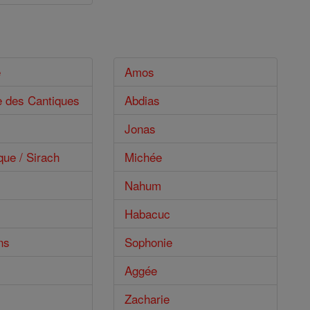
e
Amos
e des Cantiques
Abdias
Jonas
que / Sirach
Michée
Nahum
Habacuc
ns
Sophonie
Aggée
Zacharie