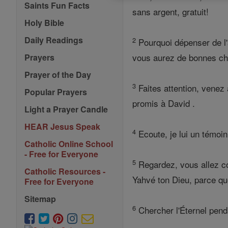
Saints Fun Facts
sans argent, gratuit!
Holy Bible
Daily Readings
2
Pourquoi dépenser de l'a
vous aurez de bonnes chos
Prayers
Prayer of the Day
3
Faites attention, venez 
Popular Prayers
promis à David .
Light a Prayer Candle
HEAR Jesus Speak
4
Ecoute, je lui un témoin 
Catholic Online School
- Free for Everyone
5
Regardez, vous allez co
Catholic Resources -
Yahvé ton Dieu, parce que 
Free for Everyone
Sitemap
6
Chercher l'Éternel pendan