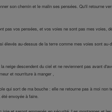
r son chemin et le malin ses pensées. Qu'il retourne vers Ya
 pas vos pensées, et vos voies ne sont pas mes voies, déc
ssi élevés au-dessus de la terre comme mes voies sont au
a neige descendent du ciel et ne reviennent pas avant d'avoir
meur et nourriture à manger ,
le qui sort de ma bouche : elle ne retourne pas à moi non te
 a été envoyée à faire.
 joie et seront emmenés en sécurité. Les montagnes et les c