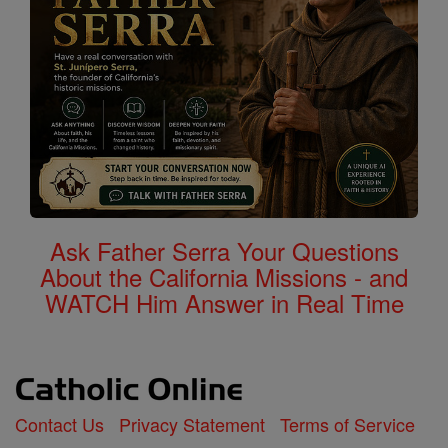
Ask Father Serra Your Questions
About the California Missions - and
WATCH Him Answer in Real Time
Contact Us
Privacy Statement
Terms of Service