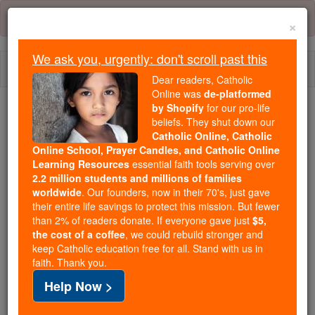
Skip
Error:
No page
to
×
content
We ask you, urgently: don't scroll past this
Togg
Dear readers, Catholic
navi
Online was
de-platformed
by Shopify
for our pro-life
Trending:
beliefs. They shut down our
Catholic Online, Catholic
Daily Reading for Thursday, October ...
Online School, Prayer Candles, and Catholic Online
Today's Reading
The Mysteries of the Rosary
Learning Resources
essential faith tools serving over
2.2 million students and millions of families
worldwide
. Our founders, now in their 70's, just gave
Ésaïe - Chapitre 52
their entire life savings to protect this mission. But fewer
than 2% of readers donate. If everyone gave just
$5,
the cost of a coffee
, we could rebuild stronger and
keep Catholic education free for all. Stand with us in
Ésaïe ⌄
Chapter 52 ⌄
faith. Thank you.
Help Now >
1
Réveillez-vous, réveillez-vous! Habillez -vous en