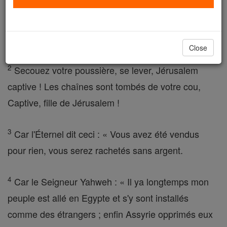
force, Sion. Mettez vos plus beaux habits,
Jérusalem, ville sainte, car les incirconcis ni impur
vous entrez sans plus.
Close
2
Secouez votre poussière, se lever, Jérusalem
captive ! Les chaînes sont tombés de votre cou,
Captive, fille de Jérusalem !
3
Car l'Éternel dit ceci : « Vous avez été vendus
pour rien, vous serez rachetés sans argent.
4
Car le Seigneur Yahweh : « Il ya longtemps mon
peuple est allé en Egypte et s'y sont installés
comme des étrangers ; enfin Assyrie opprimés eux