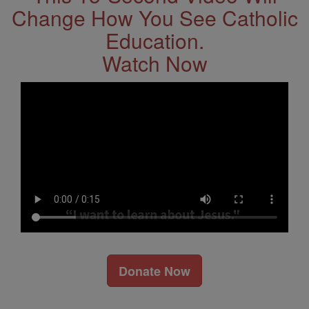
Change How You See Catholic
Education.
Watch Now
Donate Now