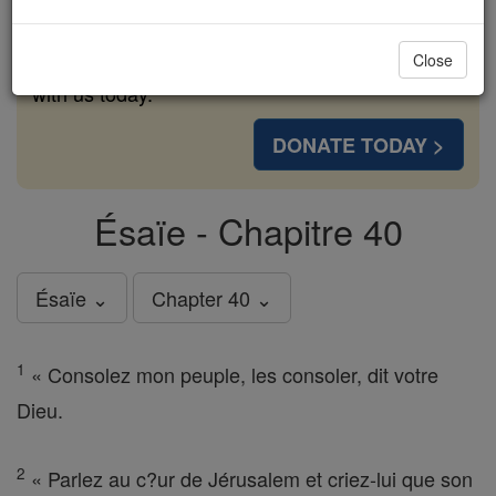
cost of a coffee — we could reach even more
families and keep this life-changing formation
Close
free for all. Be Courageous. Be Catholic. Stand
with us today.
DONATE TODAY >
Ésaïe - Chapitre 40
Ésaïe ⌄
Chapter 40 ⌄
1
« Consolez mon peuple, les consoler, dit votre
Dieu.
2
« Parlez au c?ur de Jérusalem et criez-lui que son