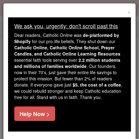
Skip
Error:
No page
to
×
content
We ask you, urgently: don't scroll past this
Togg
Dear readers, Catholic Online was
de-platformed by
navi
Shopify
for our pro-life beliefs. They shut down our
Catholic Online, Catholic Online School, Prayer
Candles, and Catholic Online Learning Resources
Because of You, 2.2 Million
essential faith tools serving over
2.2 million students
Students Are Being Formed in the
and millions of families worldwide
. Our founders,
Faith
now in their 70's, just gave their entire life savings to
protect this mission. But fewer than 2% of readers
Because of generous supporters like you,
donate. If everyone gave just
$5, the cost of a coffee
,
we could rebuild stronger and keep Catholic education
Catholic Online School has already delivered
free for all. Stand with us in faith. Thank you.
free, faithful Catholic education to over 2.2
million students across 193 countries. In an age
Help Now >
of noise and algorithms, you are helping form
souls with truth, prayer, Scripture, and Christ.
If everyone who reads this gave just $5 — the