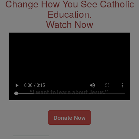
Change How You See Catholic
Education.
Watch Now
Donate Now