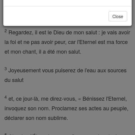
Seigneur, tu as été en colère contre moi, mais votre
colère est maintenant apaisé et tu m'as consolé .
Close
2
Regardez, il est le Dieu de mon salut : je vais avoir
la foi et ne pas avoir peur, car l'Eternel est ma force
et mon chant, il a été mon salut.
3
Joyeusement vous puiserez de l'eau aux sources
du salut
4
et, ce jour-là, me direz-vous, « Bénissez l'Eternel,
invoquez son nom. Proclamez ses actes au peuple,
déclarer son nom sublime.
5