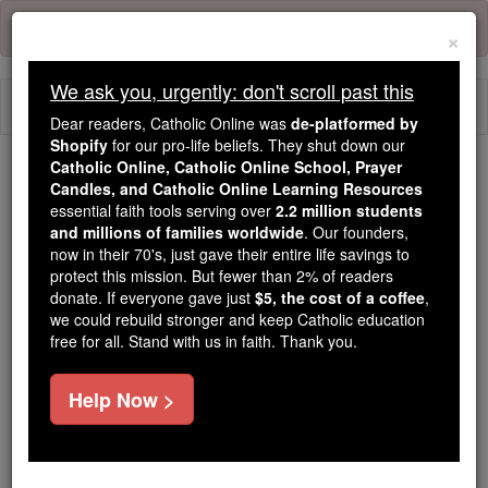
Skip
Error:
No page
to
×
content
We ask you, urgently: don't scroll past this
Togg
Dear readers, Catholic Online was
de-platformed by
navi
Shopify
for our pro-life beliefs. They shut down our
Catholic Online, Catholic Online School, Prayer
Trending:
Candles, and Catholic Online Learning Resources
essential faith tools serving over
2.2 million students
Daily Reading for Thursday, October ...
and millions of families worldwide
. Our founders,
Today's Reading
The Mysteries of the Rosary
now in their 70's, just gave their entire life savings to
protect this mission. But fewer than 2% of readers
donate. If everyone gave just
$5, the cost of a coffee
,
Ésaïe - Chapitre 12
we could rebuild stronger and keep Catholic education
free for all. Stand with us in faith. Thank you.
Ésaïe ⌄
Chapter 12 ⌄
Help Now >
1
Et, ce jour-là, vous allez me dire : « Je te loue,