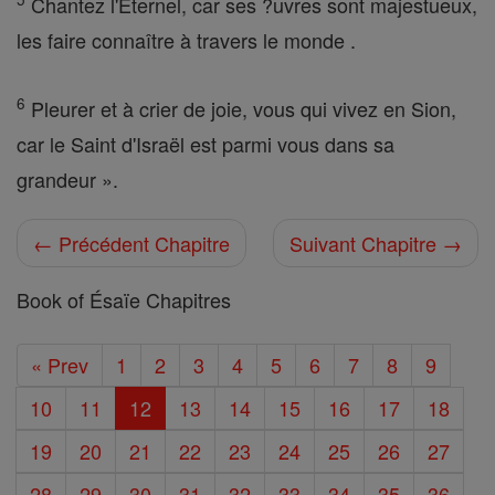
Chantez l'Éternel, car ses ?uvres sont majestueux,
les faire connaître à travers le monde .
6
Pleurer et à crier de joie, vous qui vivez en Sion,
car le Saint d'Israël est parmi vous dans sa
grandeur ».
← Précédent Chapitre
Suivant Chapitre →
Book of Ésaïe Chapitres
« Prev
1
2
3
4
5
6
7
8
9
10
11
12
13
14
15
16
17
18
19
20
21
22
23
24
25
26
27
28
29
30
31
32
33
34
35
36