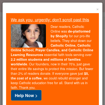
Skip
Error:
No page
to
×
content
We ask you, urgently: don't scroll past this
Togg
Dear readers, Catholic
navi
Online was
de-platformed
by Shopify
for our pro-life
beliefs. They shut down our
Because of You, 2.2 Million
Catholic Online, Catholic
Students Are Being Formed in the
Online School, Prayer Candles, and Catholic Online
Faith
Learning Resources
essential faith tools serving over
2.2 million students and millions of families
Because of generous supporters like you,
worldwide
. Our founders, now in their 70's, just gave
their entire life savings to protect this mission. But fewer
Catholic Online School has already delivered
than 2% of readers donate. If everyone gave just
$5,
free, faithful Catholic education to over 2.2
the cost of a coffee
, we could rebuild stronger and
million students across 193 countries. In an age
keep Catholic education free for all. Stand with us in
of noise and algorithms, you are helping form
faith. Thank you.
souls with truth, prayer, Scripture, and Christ.
Help Now >
If everyone who reads this gave just $5 — the