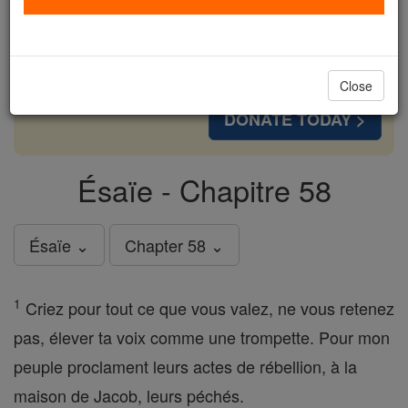
cost of a coffee — we could reach even more
families and keep this life-changing formation
free for all. Be Courageous. Be Catholic. Stand
with us today.
Close
DONATE TODAY >
Ésaïe - Chapitre 58
Ésaïe ⌄
Chapter 58 ⌄
1
Criez pour tout ce que vous valez, ne vous retenez
pas, élever ta voix comme une trompette. Pour mon
peuple proclament leurs actes de rébellion, à la
maison de Jacob, leurs péchés.