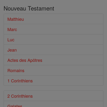
dans
Nouveau Testament
le
Bible
Matthieu
Marc
Luc
Jean
Actes des Apôtres
Romains
1 Corinthiens
2 Corinthiens
Galates