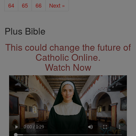
64
65
66
Next »
Plus Bible
This could change the future of
Catholic Online.
Watch Now