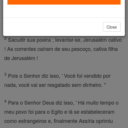
Coloque suas melhores roupas, Jerusalém, cidade
santa, porque o incircunciso eo impuro entrará você
não existe mais.
Close
2
Sacudir sua poeira ; levantar-se, Jerusalém cativo
! As correntes caíram de seu pescoço, cativa filha
de Jerusalém !
3
Pois o Senhor diz isso, ' Você foi vendido por
nada, você vai ser resgatado sem dinheiro. "
4
Para o Senhor Deus diz isso, ' Há muito tempo o
meu povo foi para o Egito e lá se estabeleceram
como estrangeiros e, finalmente Assíria oprimiu