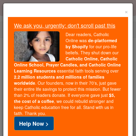
Skip
Error:
No page
to
×
content
We ask you, urgently: don't scroll past this
Togg
Dear readers, Catholic
navi
Online was
de-platformed
by Shopify
for our pro-life
Trending:
beliefs. They shut down our
Catholic Online, Catholic
Daily Reading for Thursday, October ...
Online School, Prayer Candles, and Catholic Online
Today's Reading
The Mysteries of the Rosary
Learning Resources
essential faith tools serving over
2.2 million students and millions of families
worldwide
. Our founders, now in their 70's, just gave
Isaías - Capítulo 52
their entire life savings to protect this mission. But fewer
than 2% of readers donate. If everyone gave just
$5,
the cost of a coffee
, we could rebuild stronger and
keep Catholic education free for all. Stand with us in
Isaías ⌄
Chapter 52 ⌄
faith. Thank you.
Help Now >
1
Desperta, desperta ! Vestir -se em força, Zion.