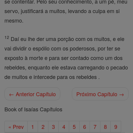
se contentar. Pelo seu conhecimento, a um pé, meu
servo, justificará a muitos, levando a culpa em si
mesmo.
12
Daí eu lhe der uma porção com os muitos, e ele
vai dividir o espólio com os poderosos, por ter se
exposto à morte e para ser contado como um dos
rebeldes, enquanto ele estava carregando o pecado
de muitos e intercede para os rebeldes .
← Anterior Capítulo
Próximo Capítulo →
Book of Isaías Capítulos
« Prev
1
2
3
4
5
6
7
8
9