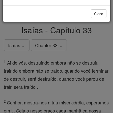
just
, we could rebuild stronger
$5, the cost of a coffee
and keep Catholic education free for all. Stand with us
Close
in faith. Thank you.
DONATE TODAY >
Isaías - Capítulo 33
Isaías ⌄
Chapter 33 ⌄
1
Ai de vós, destruindo embora não se destruiu,
traindo embora não se traído, quando você terminar
de destruir, será destruído, quando você parou de
trair, será traído .
2
Senhor, mostra-nos a tua misericórdia, esperamos
em ti. Seja o nosso braço cada manhã ea nossa