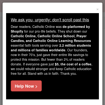
Skip
Error:
No page
to
×
content
We ask you, urgently: don't scroll past this
Togg
Dear readers, Catholic Online was
de-platformed by
navi
Shopify
for our pro-life beliefs. They shut down our
Catholic Online, Catholic Online School, Prayer
We ask you, urgently: don't scroll past this
Candles, and Catholic Online Learning Resources
essential faith tools serving over
2.2 million students
Dear readers, Catholic Online
and millions of families worldwide
. Our founders,
now in their 70's, just gave their entire life savings to
was
de-platformed by Shopify
protect this mission. But fewer than 2% of readers
for our pro-life beliefs. They
donate. If everyone gave just
$5, the cost of a coffee
,
shut down our
Catholic
we could rebuild stronger and keep Catholic education
Online, Catholic Online School, Prayer Candles, and
free for all. Stand with us in faith. Thank you.
essential faith
Catholic Online Learning Resources
tools serving over
2.2 million students and millions of
Help Now >
. Our founders, now in their 70's,
families worldwide
just gave their entire life savings to protect this mission.
But fewer than 2% of readers donate. If everyone gave