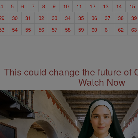
4
5
6
7
8
9
10
11
12
13
14
15
29
30
31
32
33
34
35
36
37
38
39
53
54
55
56
57
58
59
60
61
62
63
This could change the future of 
Watch Now