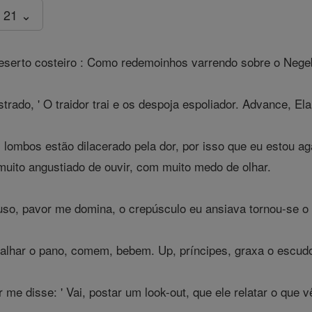
 21 ⌄
serto costeiro : Como redemoinhos varrendo sobre o Negebe
rado, ' O traidor trai e os despoja espoliador. Advance, Ela
 lombos estão dilacerado pela dor, por isso que eu estou 
 muito angustiado de ouvir, com muito medo de olhar.
so, pavor me domina, o crepúsculo eu ansiava tornou-se o 
lhar o pano, comem, bebem. Up, príncipes, graxa o escudo
me disse: ' Vai, postar um look-out, que ele relatar o que v