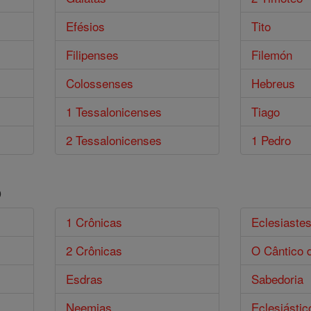
Efésios
Tito
Filipenses
Filemón
Colossenses
Hebreus
1 Tessalonicenses
Tiago
2 Tessalonicenses
1 Pedro
o
1 Crônicas
Eclesiaste
2 Crônicas
O Cântico 
Esdras
Sabedoria
Neemias
Eclesiástic