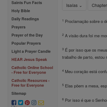
Saints Fun Facts
Isaías ⌄
Chapter
Holy Bible
Daily Readings
1
Proclamação sobre o de
Prayers
2
Prayer of the Day
A visão dura foi me most
Popular Prayers
3
É por isso que os meus
Light a Prayer Candle
trabalho de parto, estou
HEAR Jesus Speak
Catholic Online School
4
Meu coração está confu
- Free for Everyone
Catholic Resources -
5
Free for Everyone
Elas põem a mesa, espa
Sitemap
6
Por isso é que o Senhor 