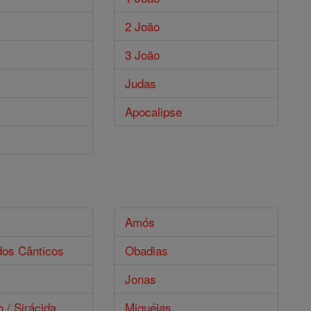
2 João
3 João
Judas
Apocalipse
s
Amós
dos Cânticos
Obadias
Jonas
o / Sirácida
Miquéias