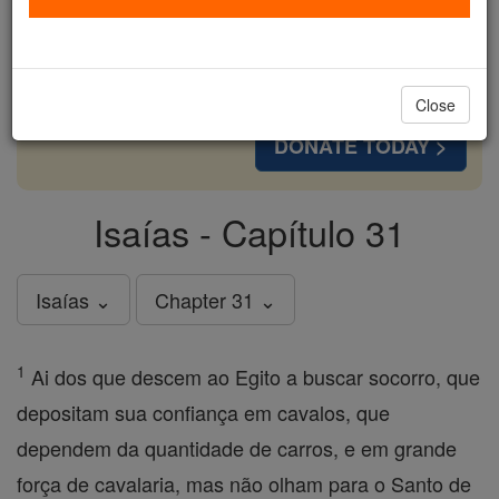
cost of a coffee — we could reach even more
families and keep this life-changing formation
free for all. Be Courageous. Be Catholic. Stand
with us today.
Close
DONATE TODAY >
Isaías - Capítulo 31
Isaías ⌄
Chapter 31 ⌄
1
Ai dos que descem ao Egito a buscar socorro, que
depositam sua confiança em cavalos, que
dependem da quantidade de carros, e em grande
força de cavalaria, mas não olham para o Santo de