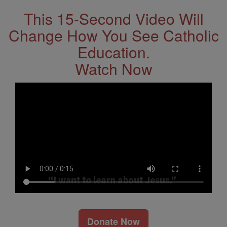
This 15-Second Video Will
Change How You See Catholic
Education.
Watch Now
Donate Now