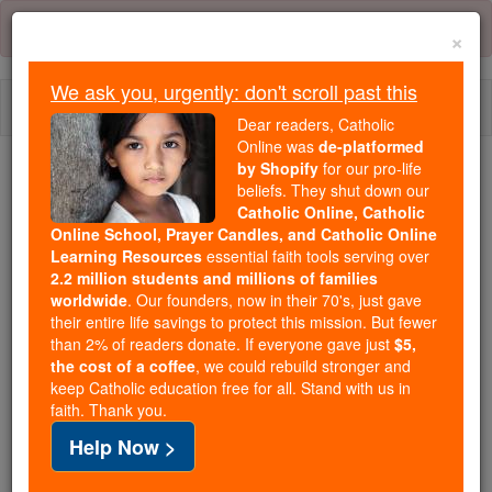
Skip
Error:
No page
to
×
content
We ask you, urgently: don't scroll past this
Togg
Dear readers, Catholic
navi
Online was
de-platformed
by Shopify
for our pro-life
beliefs. They shut down our
Because of You, 2.2 Million
Catholic Online, Catholic
Students Are Being Formed in the
Online School, Prayer Candles, and Catholic Online
Faith
Learning Resources
essential faith tools serving over
2.2 million students and millions of families
Because of generous supporters like you,
worldwide
. Our founders, now in their 70's, just gave
their entire life savings to protect this mission. But fewer
Catholic Online School has already delivered
than 2% of readers donate. If everyone gave just
$5,
free, faithful Catholic education to over 2.2
the cost of a coffee
, we could rebuild stronger and
million students across 193 countries. In an age
keep Catholic education free for all. Stand with us in
of noise and algorithms, you are helping form
faith. Thank you.
souls with truth, prayer, Scripture, and Christ.
Help Now >
If everyone who reads this gave just $5 — the