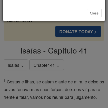
cost of a coffee — we could reach even more
families and keep this life-changing formation
Close
free for all. Be Courageous. Be Catholic. Stand
with us today.
DONATE TODAY >
Isaías - Capítulo 41
Isaías ⌄
Chapter 41 ⌄
1
Costas e ilhas, se calam diante de mim, e deixe os
povos renovam as suas forças, deixe-os vir para a
frente e falar, vamos nos reunir para julgamento.