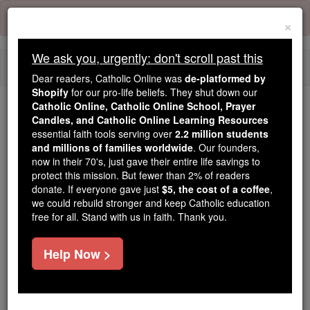
Skip
Error:
No page
to
×
content
We ask you, urgently: don't scroll past this
Togg
Dear readers, Catholic Online was
de-platformed by
navi
Shopify
for our pro-life beliefs. They shut down our
Catholic Online, Catholic Online School, Prayer
Candles, and Catholic Online Learning Resources
Because of You, 2.2 Million
essential faith tools serving over
2.2 million students
Students Are Being Formed in the
and millions of families worldwide
. Our founders,
Faith
now in their 70's, just gave their entire life savings to
protect this mission. But fewer than 2% of readers
Because of generous supporters like you,
donate. If everyone gave just
$5, the cost of a coffee
,
we could rebuild stronger and keep Catholic education
Catholic Online School has already delivered
free for all. Stand with us in faith. Thank you.
free, faithful Catholic education to over 2.2
million students across 193 countries. In an age
Help Now >
of noise and algorithms, you are helping form
souls with truth, prayer, Scripture, and Christ.
If everyone who reads this gave just $5 — the