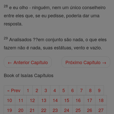
28
e eu olho - ninguém, nem um único conselheiro
entre eles que, se eu pedisse, poderia dar uma
resposta.
29
Analisados ??em conjunto são nada, o que eles
fazem não é nada, suas estátuas, vento e vazio.
← Anterior Capítulo
Próximo Capítulo →
Book of Isaías Capítulos
« Prev
1
2
3
4
5
6
7
8
9
10
11
12
13
14
15
16
17
18
19
20
21
22
23
24
25
26
27