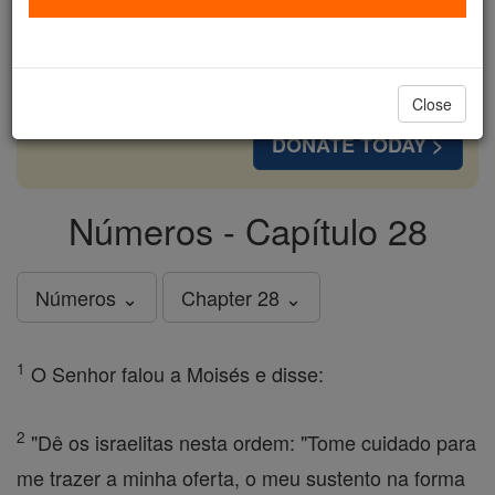
cost of a coffee — we could reach even more
families and keep this life-changing formation
free for all. Be Courageous. Be Catholic. Stand
with us today.
Close
DONATE TODAY >
Números - Capítulo 28
Números ⌄
Chapter 28 ⌄
1
O Senhor falou a Moisés e disse:
2
"Dê os israelitas nesta ordem: "Tome cuidado para
me trazer a minha oferta, o meu sustento na forma