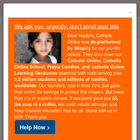
Skip
Error:
No page
to
×
content
We ask you, urgently: don't scroll past this
Togg
Dear readers, Catholic
navi
Online was
de-platformed
by Shopify
for our pro-life
beliefs. They shut down our
Because of You, 2.2 Million
Catholic Online, Catholic
Students Are Being Formed in the
Online School, Prayer Candles, and Catholic Online
Faith
Learning Resources
essential faith tools serving over
2.2 million students and millions of families
Because of generous supporters like you,
worldwide
. Our founders, now in their 70's, just gave
their entire life savings to protect this mission. But fewer
Catholic Online School has already delivered
than 2% of readers donate. If everyone gave just
$5,
free, faithful Catholic education to over 2.2
the cost of a coffee
, we could rebuild stronger and
million students across 193 countries. In an age
keep Catholic education free for all. Stand with us in
of noise and algorithms, you are helping form
faith. Thank you.
souls with truth, prayer, Scripture, and Christ.
Help Now >
If everyone who reads this gave just $5 — the