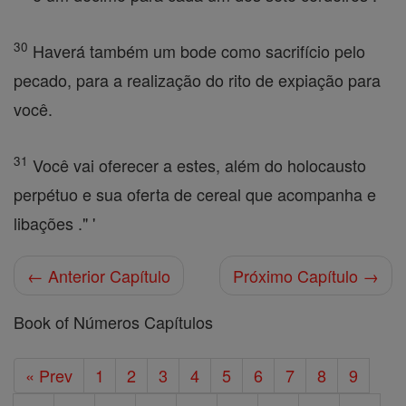
30
Haverá também um bode como sacrifício pelo
pecado, para a realização do rito de expiação para
você.
31
Você vai oferecer a estes, além do holocausto
perpétuo e sua oferta de cereal que acompanha e
libações ." '
← Anterior Capítulo
Próximo Capítulo →
Book of Números Capítulos
« Prev
1
2
3
4
5
6
7
8
9