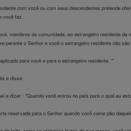
esidente com você ou com seus descendentes pretende ofe
e você faz.
ocê, membros da comunidade, eo estrangeiro residente da 
 perante o Senhor e você o estrangeiro residente não são 
aplicada para você e para o estrangeiro residente. "'
és e disse:
ael e dizer : "Quando você entrou no país para o qual eu est
arte reservada para o Senhor quando você come pão daquel
o de lado, como os primeiros frutos de sua massa, você vai d