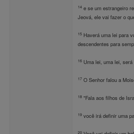
14
e se um estrangeiro r
Jeová, ele vai fazer o qu
15
Haverá uma lei para v
descendentes para sempre
16
Uma lei, uma lei, será 
17
O Senhor falou a Mois
18
"Fala aos filhos de Isr
19
você irá definir uma p
20
Você vai definir um bol