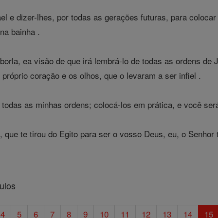
ael e dizer-lhes, por todas as gerações futuras, para coloca
 na bainha .
orla, ea visão de que irá lembrá-lo de todas as ordens de 
próprio coração e os olhos, que o levaram a ser infiel .
e todas as minhas ordens; colocá-los em prática, e você se
 que te tirou do Egito para ser o vosso Deus, eu, o Senhor 
ulos
4
5
6
7
8
9
10
11
12
13
14
15