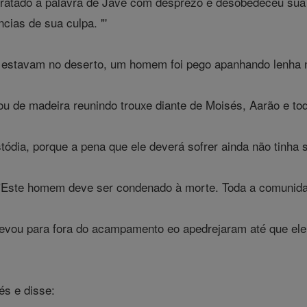
ratado a palavra de Javé com desprezo e desobedeceu sua 
ias de sua culpa. "'
s estavam no deserto, um homem foi pego apanhando lenha n
u de madeira reunindo trouxe diante de Moisés, Aarão e to
ódia, porque a pena que ele deverá sofrer ainda não tinha s
"Este homem deve ser condenado à morte. Toda a comunidad
evou para fora do acampamento eo apedrejaram até que ele
és e disse: