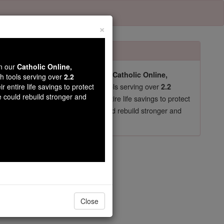
×
wn our
Catholic Online,
pro-life beliefs. They shut down our
Catholic Online,
th tools serving over
2.2
essential faith tools serving over
arning Resources
r entire life savings to protect
2.2
e could rebuild stronger and
now in their 70's, just gave their entire life savings to protect
st
, we could rebuild stronger and
$5, the cost of a coffee
DONATE TODAY >
lo 15
Close