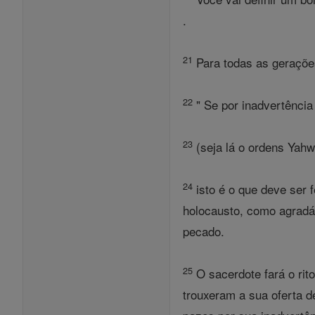
.
21
Para todas as gerações
22
" Se por inadvertênci
23
(seja lá o ordens Yah
24
isto é o que deve ser 
holocausto, como agradáv
pecado.
25
O sacerdote fará o rit
trouxeram a sua oferta d