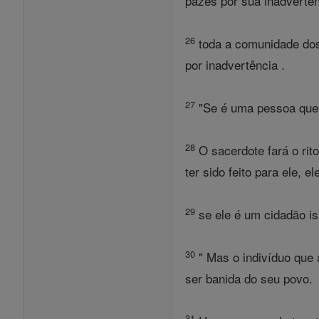
pazes por sua inadvertên
26
toda a comunidade dos 
por inadvertência .
27
"Se é uma pessoa que t
28
O sacerdote fará o rit
ter sido feito para ele, e
29
se ele é um cidadão isr
30
" Mas o indivíduo que 
ser banida do seu povo.
31