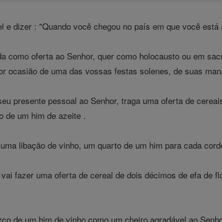
ael e dizer : "Quando você chegou no país em que você está 
a como oferta ao Senhor, quer como holocausto ou em sacr
 por ocasião de uma das vossas festas solenes, de suas ma
seu presente pessoal ao Senhor, traga uma oferta de cereai
 de um him de azeite .
ma libação de vinho, um quarto de um him para cada cordei
vai fazer uma oferta de cereal de dois décimos de efa de f
rço de um him de vinho como um cheiro agradável ao Senho