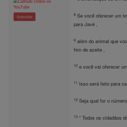
8
Se você oferecer um to
Subscribe
para Javé ,
9
além do animal que você
him de azeite ,
10
e você vai oferecer u
11
Isso será feito para ca
12
Seja qual for o número
13
" Todos os cidadãos d