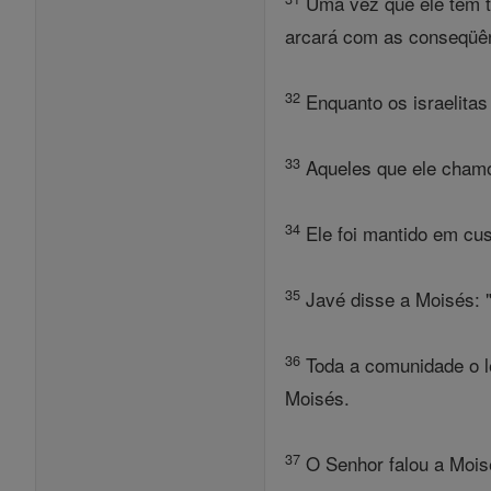
Uma vez que ele tem t
arcará com as conseqüênc
32
Enquanto os israelita
33
Aqueles que ele chamo
34
Ele foi mantido em cust
35
Javé disse a Moisés: 
36
Toda a comunidade o l
Moisés.
37
O Senhor falou a Mois