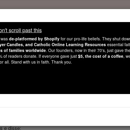
't scroll past this
't scroll past this
e was
de-platformed by Shopify
for our pro-life beliefs. They shut do
Dear readers, Catholic Online was
for our 
de-platformed by Shopify
ayer Candles, and Catholic Online Learning Resources
essential fai
ns of families worldwide
Catholic Online School, Prayer Candles, and Catholic Online Le
. Our founders, now in their 70's, just gave thei
2% of readers donate. If everyone gave just
$5, the cost of a coffee
, w
. Our founders, 
million students and millions of families worldwide
r all. Stand with us in faith. Thank you.
this mission. But fewer than 2% of readers donate. If everyone gave ju
keep Catholic education free for all. Stand with us in faith. Thank you.
Números - Capítu
ter 15 ⌄
s e disse: