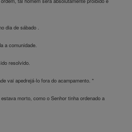
ordem, tal homem será absolutamente proibido e
o dia de sábado .
da a comunidade.
ido resolvido.
e vai apedrejá-lo fora do acampamento. "
 estava morto, como o Senhor tinha ordenado a