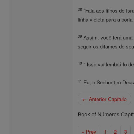
38
"Fala aos filhos de Isr
linha violeta para a borla
39
Assim, você terá uma b
seguir os ditames de seu 
40
" Isso vai lembrá-lo d
41
Eu, o Senhor teu Deus,
← Anterior Capítulo
Book of Números Capít
« Prev
1
2
3