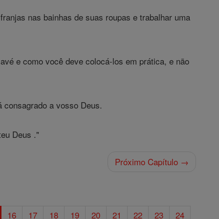
r franjas nas bainhas de suas roupas e trabalhar uma
Javé e como você deve colocá-los em prática, e não
rá consagrado a vosso Deus.
teu Deus ."
Próximo Capítulo →
16
17
18
19
20
21
22
23
24