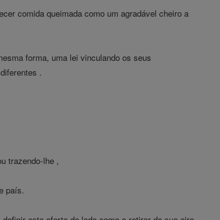
recer comida queimada como um agradável cheiro a
mesma forma, uma lei vinculando os seus
diferentes .
ou trazendo-lhe ,
e país.
efinir esta oferta de lado como o retirar da sua eira