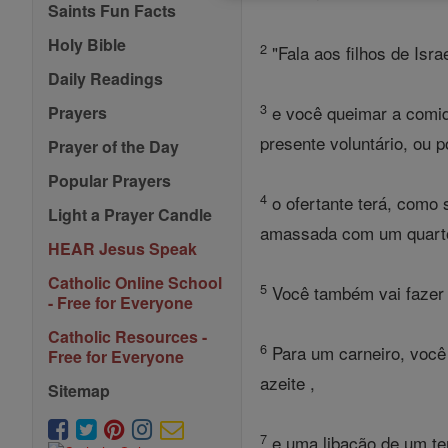
Saints Fun Facts
Holy Bible
2
"Fala aos filhos de Isr
Daily Readings
3
e você queimar a comid
Prayers
presente voluntário, ou
Prayer of the Day
Popular Prayers
4
o ofertante terá, como 
Light a Prayer Candle
amassada com um quarto
HEAR Jesus Speak
Catholic Online School
5
Você também vai fazer u
- Free for Everyone
Catholic Resources -
6
Para um carneiro, você 
Free for Everyone
azeite ,
Sitemap
7
e uma libação de um te